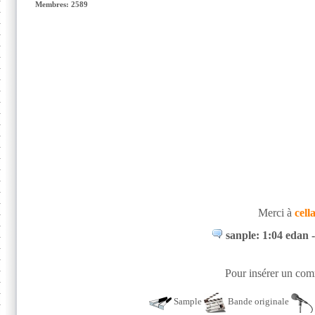
Membres: 2589
Merci à
cell
sanple: 1:04 edan 
Pour insérer un comm
Sample
Bande originale