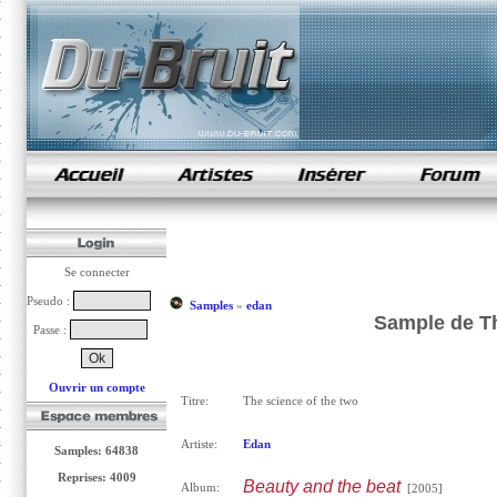
samples de rap
Se connecter
Pseudo :
Samples
»
edan
Sample de Th
Passe :
Ouvrir un compte
Titre:
The science of the two
Artiste:
Edan
Samples: 64838
Reprises: 4009
Beauty and the beat
Album:
[2005]