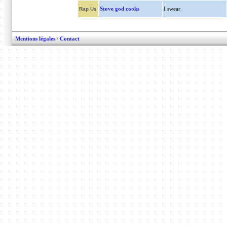
Stove god cooks
I swear
Rap Us
Mentions légales
/
Contact