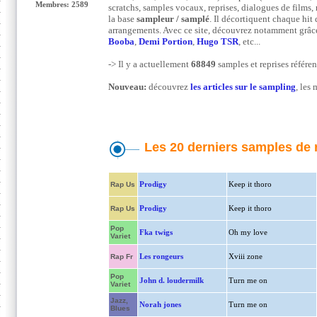
Membres: 2589
scratchs, samples vocaux, reprises, dialogues de films,
la base
sampleur / samplé
. Il décortiquent chaque hit
arrangements. Avec ce site, découvrez notamment grâce
Booba
,
Demi Portion
,
Hugo TSR
, etc...
-> Il y a actuellement
68849
samples et reprises référen
Nouveau:
découvrez
les articles sur le sampling
, les
Les 20 derniers samples de r
Prodigy
Keep it thoro
Rap Us
Prodigy
Keep it thoro
Rap Us
Pop
Fka twigs
Oh my love
Variet
Les rongeurs
Xviii zone
Rap Fr
Pop
John d. loudermilk
Turn me on
Variet
Jazz,
Norah jones
Turn me on
Blues