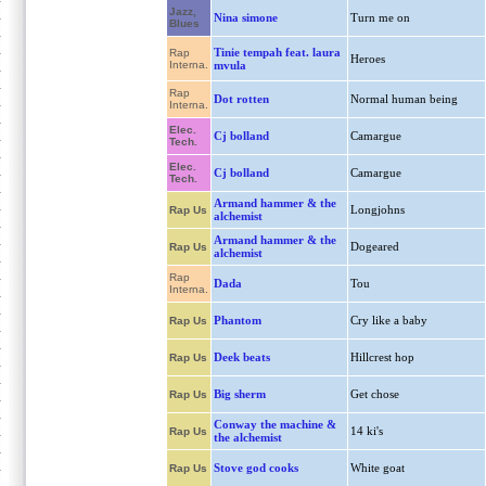
Jazz,
Nina simone
Turn me on
Blues
Tinie tempah feat. laura
Rap
Heroes
Interna.
mvula
Rap
Dot rotten
Normal human being
Interna.
Elec.
Cj bolland
Camargue
Tech.
Elec.
Cj bolland
Camargue
Tech.
Armand hammer & the
Longjohns
Rap Us
alchemist
Armand hammer & the
Dogeared
Rap Us
alchemist
Rap
Dada
Tou
Interna.
Phantom
Cry like a baby
Rap Us
Deek beats
Hillcrest hop
Rap Us
Big sherm
Get chose
Rap Us
Conway the machine &
14 ki's
Rap Us
the alchemist
Stove god cooks
White goat
Rap Us