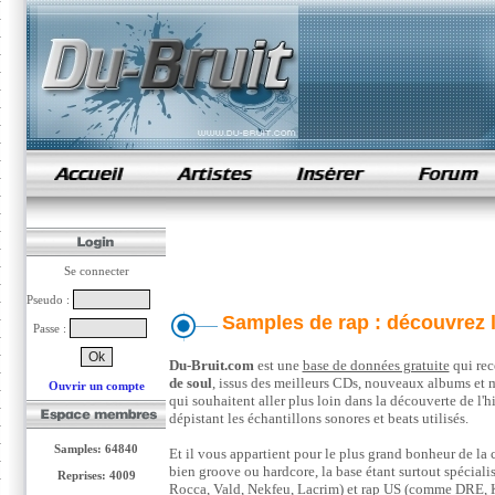
samples de rap
Se connecter
Pseudo :
Samples de rap : découvrez l
Passe :
Du-Bruit.com
est une
base de données gratuite
qui rec
de soul
, issus des meilleurs CDs, nouveaux albums et m
Ouvrir un compte
qui souhaitent aller plus loin dans la découverte de l'h
dépistant les échantillons sonores et beats utilisés.
Samples: 64840
Et il vous appartient pour le plus grand bonheur de la
bien groove ou hardcore, la base étant surtout spécial
Reprises: 4009
Rocca, Vald, Nekfeu, Lacrim) et rap US (comme DRE,