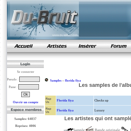
samples de rap
Se connecter
Pseudo :
Samples
»
florida fiya
Les samples de l'alb
Passe :
Rap
Florida fiya
Checks up
Ouvrir un compte
Us
Rap
Florida fiya
Luxury
Us
Les artistes qui ont sampl
Samples: 64837
Reprises: 4006
Sample
Bande originale