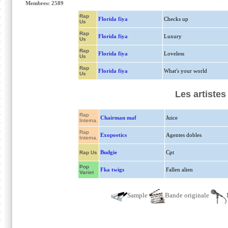
Membres: 2589
Rap
Florida fiya
Checks up
Us
Rap
Florida fiya
Luxury
Us
Rap
Florida fiya
Loveless
Us
Rap
Florida fiya
What's your world
Us
Les artistes
Rap
Chairman maf
Juice
Interna.
Rap
Exopoetics
Agentes dobles
Interna.
Budgie
Cpt
Rap Us
Pop
Fka twigs
Fallen alien
Variet
Sample
Bande originale