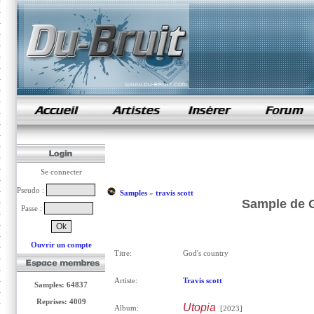
samples de rap
Se connecter
Pseudo :
Samples
»
travis scott
Sample de G
Passe :
Ouvrir un compte
Titre:
God's country
Artiste:
Travis scott
Samples: 64837
Reprises: 4009
Utopia
Album:
[2023]