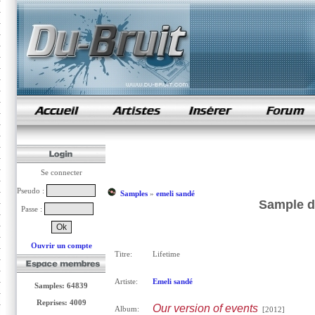
samples de rap
Se connecter
Pseudo :
Samples
»
emeli sandé
Sample d
Passe :
Ouvrir un compte
Titre:
Lifetime
Artiste:
Emeli sandé
Samples: 64839
Reprises: 4009
Our version of events
Album:
[2012]