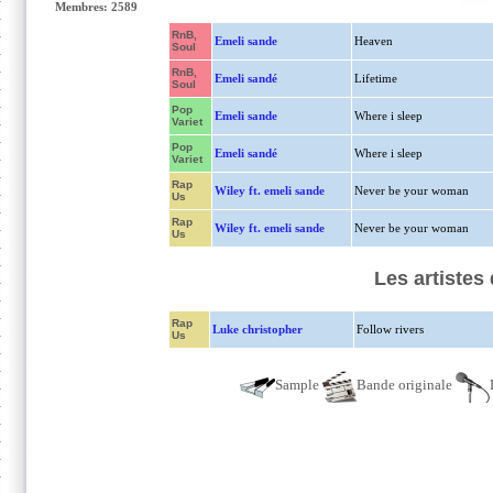
Membres: 2589
RnB,
Emeli sande
Heaven
Soul
RnB,
Emeli sandé
Lifetime
Soul
Pop
Emeli sande
Where i sleep
Variet
Pop
Emeli sandé
Where i sleep
Variet
Rap
Wiley ft. emeli sande
Never be your woman
Us
Rap
Wiley ft. emeli sande
Never be your woman
Us
Les artistes
Rap
Luke christopher
Follow rivers
Us
Sample
Bande originale