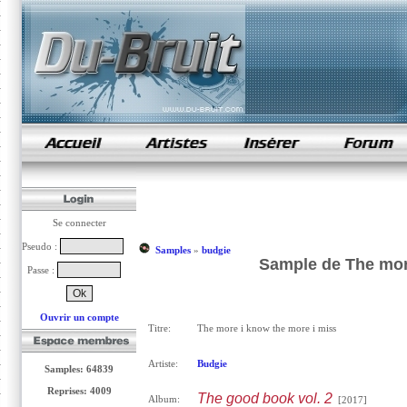
samples de rap
Se connecter
Pseudo :
Samples
»
budgie
Sample de The more
Passe :
Ouvrir un compte
Titre:
The more i know the more i miss
Artiste:
Budgie
Samples: 64839
Reprises: 4009
The good book vol. 2
Album:
[2017]