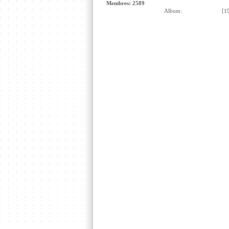
Membres: 2589
Album:
[19