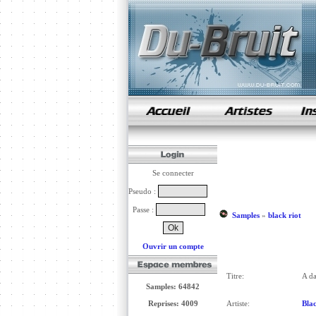
samples de rap
Se connecter
Pseudo :
Passe :
Samples
»
black riot
Ouvrir un compte
Titre:
A da
Samples: 64842
Reprises: 4009
Artiste:
Blac