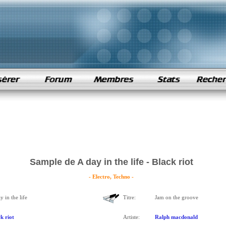
Sample de A day in the life - Black riot
- Electro, Techno -
y in the life
Titre:
Jam on the groove
k riot
Artiste:
Ralph macdonald