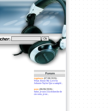
raptorz
:
(07/08/2026)
What About My Love by
Johnnie Taylor Qui a samplé...
scez
:
(06/06/2026)
Salut, je suis à la recherche de
ces sons, je ne...