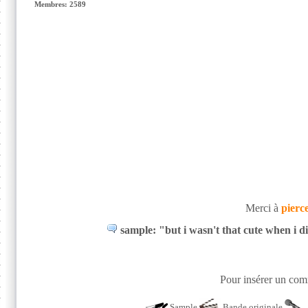
Membres: 2589
Merci à
pierc
sample: "but i wasn't that cute when i di
Pour insérer un comm
Sample
Bande originale