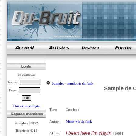
samples de rap
Se connecter
Pseudo :
Samples
»
munk wit da funk
Sample de C
Passe :
Ouvrir un compte
Titre:
Cute loot
Artiste:
Munk wit da funk
Samples: 64872
Reprises: 4010
I been here i'm stayin
Album:
[1995]