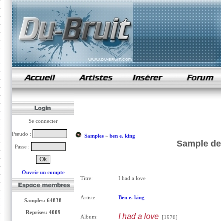
samples de rap
Se connecter
Pseudo :
Samples
»
ben e. king
Sample de 
Passe :
Ouvrir un compte
Titre:
I had a love
Artiste:
Ben e. king
Samples: 64838
Reprises: 4009
I had a love
Album:
[1976]