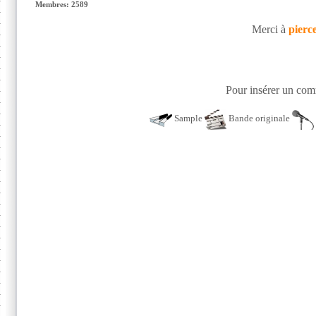
Membres: 2589
Merci à
pierc
Pour insérer un comm
Sample
Bande originale