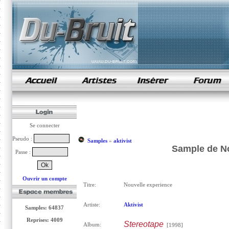
samples de rap
Se connecter
Pseudo :
Samples
»
aktivist
Sample de No
Passe :
Ouvrir un compte
Titre:
Nouvelle experience
Artiste:
Aktivist
Samples: 64837
Reprises: 4009
Stereotape
Album:
[1998]