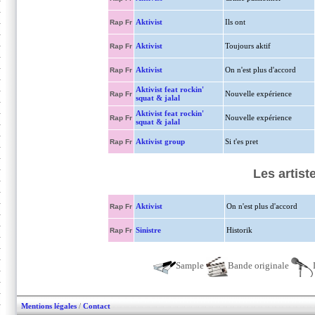
Aktivist
Ils ont
Rap Fr
Aktivist
Toujours aktif
Rap Fr
Aktivist
On n'est plus d'accord
Rap Fr
Aktivist feat rockin'
Nouvelle expérience
Rap Fr
squat & jalal
Aktivist feat rockin'
Nouvelle expérience
Rap Fr
squat & jalal
Aktivist group
Si t'es pret
Rap Fr
Les artist
Aktivist
On n'est plus d'accord
Rap Fr
Sinistre
Historik
Rap Fr
Sample
Bande originale
Mentions légales
/
Contact