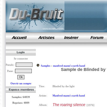
samples de rap
Se connecter
Pseudo :
Samples
»
manfred mann's earth band
Sample de Blinded by 
Passe :
Ouvrir un compte
Titre:
Blinded by the light
Artiste:
Manfred mann's earth band
Samples: 64839
Reprises: 4009
The roaring silence
Album:
[1976]