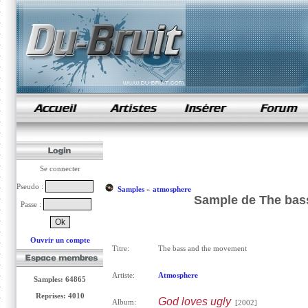
samples de rap
Se connecter
Pseudo :
Samples
»
atmosphere
Sample de The bas
Passe :
Ouvrir un compte
Titre:
The bass and the movement
Artiste:
Atmosphere
Samples: 64865
Reprises: 4010
God loves ugly
Album:
[2002]