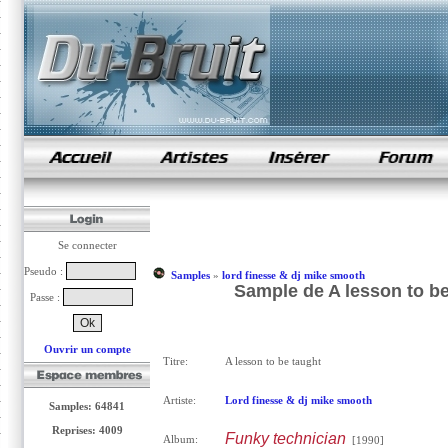
samples de rap
Se connecter
Pseudo :
Samples
»
lord finesse & dj mike smooth
Sample de A lesson to be
Passe :
Ouvrir un compte
Titre:
A lesson to be taught
Artiste:
Lord finesse & dj mike smooth
Samples: 64841
Reprises: 4009
Funky technician
Album:
[1990]