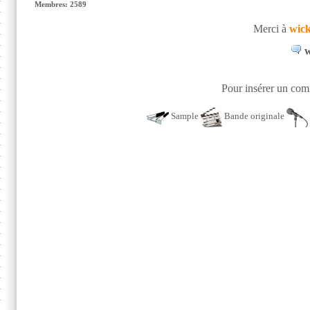
Membres: 2589
Merci à
wic
w
Pour insérer un comm
Sample
Bande originale