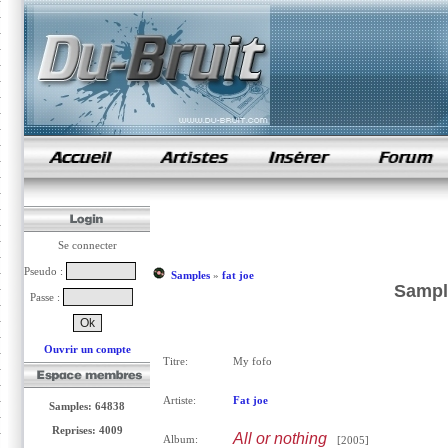
samples de rap
Se connecter
Pseudo :
Samples
»
fat joe
Sample
Passe :
Ouvrir un compte
Titre:
My fofo
Artiste:
Fat joe
Samples: 64838
Reprises: 4009
All or nothing
Album:
[2005]