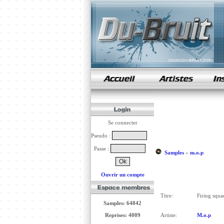
samples de rap
Se connecter
Pseudo :
Passe :
Samples
»
m.o.p
Ouvrir un compte
Titre:
Firing squa
Samples: 64842
Reprises: 4009
Artiste:
M.o.p