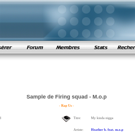
Sample de Firing squad - M.o.p
- Rap Us -
d
Titre:
My kinda nigga
Artiste:
Heather b. feat. m.o.p