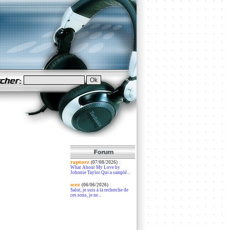
raptorz
:
(07/08/2026)
What About My Love by
Johnnie Taylor Qui a samplé...
scez
:
(06/06/2026)
Salut, je suis à la recherche de
ces sons, je ne...