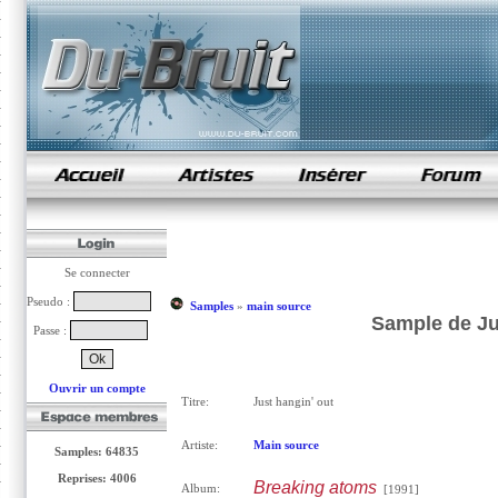
samples de rap
Se connecter
Pseudo :
Samples
»
main source
Sample de Ju
Passe :
Ouvrir un compte
Titre:
Just hangin' out
Artiste:
Main source
Samples: 64835
Reprises: 4006
Breaking atoms
Album:
[1991]