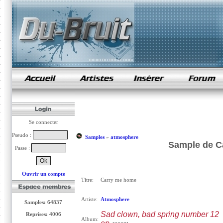
samples de rap
Se connecter
Pseudo :
Samples
»
atmosphere
Sample de C
Passe :
Ouvrir un compte
Titre:
Carry me home
Artiste:
Atmosphere
Samples: 64837
Sad clown, bad spring number 12
Reprises: 4006
Album: