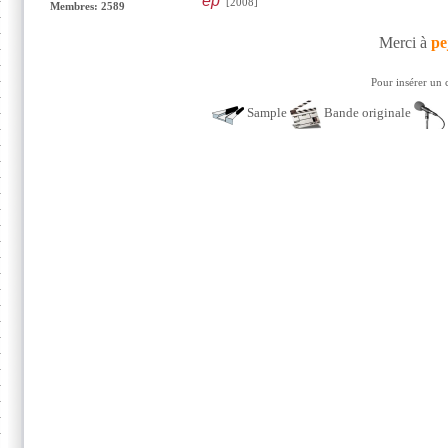
ep
[2008]
Membres: 2589
Merci à
pe
Pour insérer un 
Sample
Bande originale