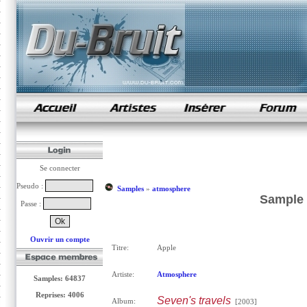
samples de rap
Se connecter
Pseudo :
Samples
»
atmosphere
Sample 
Passe :
Ouvrir un compte
Titre:
Apple
Artiste:
Atmosphere
Samples: 64837
Reprises: 4006
Seven's travels
Album:
[2003]