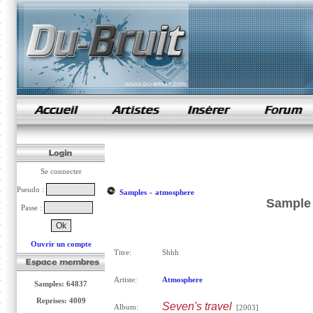
samples de rap
Se connecter
Pseudo :
Samples
»
atmosphere
Sample 
Passe :
Ouvrir un compte
Titre:
Shhh
Artiste:
Atmosphere
Samples: 64837
Reprises: 4009
Seven's travel
Album:
[2003]