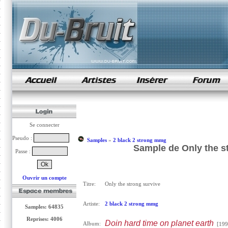
samples de rap
Se connecter
Pseudo :
Samples
»
2 black 2 strong mmg
Sample de Only the s
Passe :
Ouvrir un compte
Titre:
Only the strong survive
Artiste:
2 black 2 strong mmg
Samples: 64835
Reprises: 4006
Doin hard time on planet earth
Album:
[199