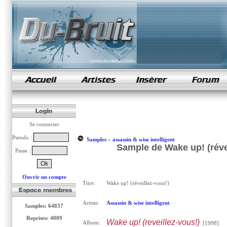
samples de rap
Se connecter
Pseudo :
Samples
»
assassin & wise intelligent
Sample de Wake up! (révei
Passe :
Ouvrir un compte
Titre:
Wake up! (réveillez-vous!)
Artiste:
Assassin & wise intelligent
Samples: 64837
Reprises: 4009
Wake up! (reveillez-vous!)
Album:
[1998]