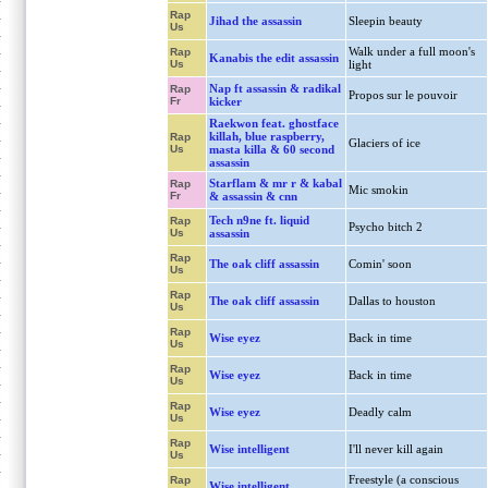
Rap
Jihad the assassin
Sleepin beauty
Us
Walk under a full moon's
Rap
Kanabis the edit assassin
Us
light
Nap ft assassin & radikal
Rap
Propos sur le pouvoir
Fr
kicker
Raekwon feat. ghostface
killah, blue raspberry,
Rap
Glaciers of ice
Us
masta killa & 60 second
assassin
Starflam & mr r & kabal
Rap
Mic smokin
Fr
& assassin & cnn
Tech n9ne ft. liquid
Rap
Psycho bitch 2
Us
assassin
Rap
The oak cliff assassin
Comin' soon
Us
Rap
The oak cliff assassin
Dallas to houston
Us
Rap
Wise eyez
Back in time
Us
Rap
Wise eyez
Back in time
Us
Rap
Wise eyez
Deadly calm
Us
Rap
Wise intelligent
I'll never kill again
Us
Freestyle (a conscious
Rap
Wise intelligent