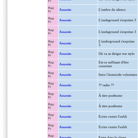
Fr
Rap
Assassin
L'ombre du silence
Fr
Rap
Assassin
L'undaground s'exprime 3
Fr
Rap
Assassin
L'undaground s'exprime 3
Fr
L'underground s'exprime
Rap
Assassin
Fr
3
Rap
Assassin
Où va se diriger ton stylo
Fr
Est-ce suffisant d'être
Rap
Assassin
Fr
conscient
Rap
Assassin
Intro l homicide volontaire
Fr
Rap
Assassin
?? radio ??
Fr
Rap
Assassin
À titre posthume
Fr
Rap
Assassin
À titre posthume
Fr
Rap
Assassin
Ecrire contre l'oubli
Fr
Rap
Assassin
Ecrire contre l'oubli
Fr
Rap
Assassin
Entre dans la classe