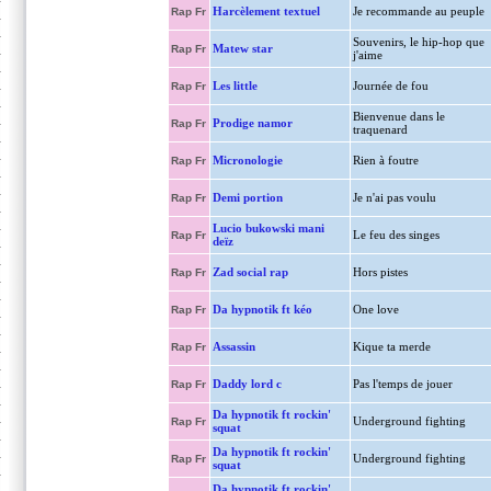
Harcèlement textuel
Je recommande au peuple
Rap Fr
Souvenirs, le hip-hop que
Matew star
Rap Fr
j'aime
Les little
Journée de fou
Rap Fr
Bienvenue dans le
Prodige namor
Rap Fr
traquenard
Micronologie
Rien à foutre
Rap Fr
Demi portion
Je n'ai pas voulu
Rap Fr
Lucio bukowski mani
Le feu des singes
Rap Fr
deïz
Zad social rap
Hors pistes
Rap Fr
Da hypnotik ft kéo
One love
Rap Fr
Assassin
Kique ta merde
Rap Fr
Daddy lord c
Pas l'temps de jouer
Rap Fr
Da hypnotik ft rockin'
Underground fighting
Rap Fr
squat
Da hypnotik ft rockin'
Underground fighting
Rap Fr
squat
Da hypnotik ft rockin'