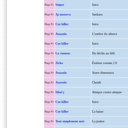
Sniper
Intro
Rap Fr
Jp manova
Sankara
Rap Fr
Cut killer
Intro
Rap Fr
Assassin
L'ombre du silence
Rap Fr
Cut killer
Intro
Rap Fr
La rumeur
Du déclin au défi
Rap Fr
Zirko
Énième constat 2.0
Rap Fr
Assassin
Autre dimension
Rap Fr
Assassin
Classik
Rap Fr
Idéal j
Attaque contre attaque
Rap Fr
Cut killer
Intro
Rap Fr
Cut killer
La haine
Rap Fr
Tout simplement noir
La justice
Rap Fr