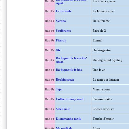
L'art de la guerre
Rap Fr
squat
La formule
La lumiére crue
Rap Fr
Syrano
De la femme
Rap Fr
Souffrance
Paire de 2
Rap Fr
Fitzroy
Eternel
Rap Fr
Xlr
On s'organise
Rap Fr
Da hypnotik ft rockin'
Underground fighting
Rap Fr
squat
Da hypnotik ft kéo
One love
Rap Fr
Rockin'squat
Le temps et l'instant
Rap Fr
Tepa
Merci à vous
Rap Fr
Collectif mary read
Casse-muraille
Rap Fr
Soleil noir
Choses sérieuses
Rap Fr
K.ommando toxik
Touche d'espoir
Rap Fr
Mc madjah
Libre
Rap Fr