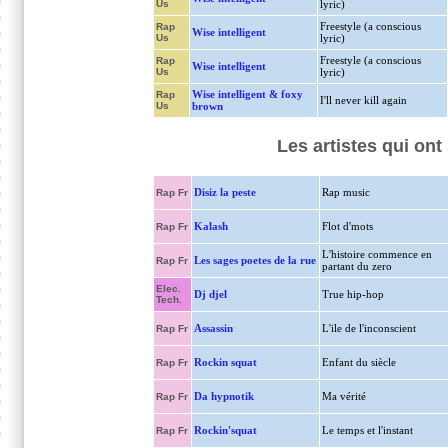
Us
lyric)
Freestyle (a conscious
Rap
Wise intelligent
Us
lyric)
Freestyle (a conscious
Rap
Wise intelligent
Us
lyric)
Wise intelligent & foxy
Rap
I'll never kill again
Us
brown
Les artistes qui ont
Disiz la peste
Rap music
Rap Fr
Kalash
Flot d'mots
Rap Fr
L'histoire commence en
Les sages poetes de la rue
Rap Fr
partant du zero
Elec.
Dj djel
True hip-hop
Tech.
Assassin
L'ile de l'inconscient
Rap Fr
Rockin squat
Enfant du siècle
Rap Fr
Da hypnotik
Ma vérité
Rap Fr
Rockin'squat
Le temps et l'instant
Rap Fr