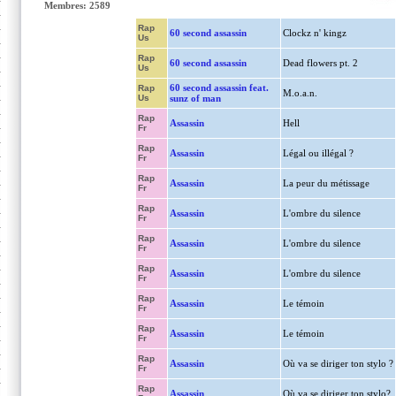
Membres: 2589
Rap
60 second assassin
Clockz n' kingz
Us
Rap
60 second assassin
Dead flowers pt. 2
Us
60 second assassin feat.
Rap
M.o.a.n.
Us
sunz of man
Rap
Assassin
Hell
Fr
Rap
Assassin
Légal ou illégal ?
Fr
Rap
Assassin
La peur du métissage
Fr
Rap
Assassin
L'ombre du silence
Fr
Rap
Assassin
L'ombre du silence
Fr
Rap
Assassin
L'ombre du silence
Fr
Rap
Assassin
Le témoin
Fr
Rap
Assassin
Le témoin
Fr
Rap
Assassin
Où va se diriger ton stylo ?
Fr
Rap
Assassin
Où va se diriger ton stylo?