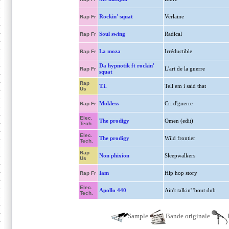
Rockin' squat
Verlaine
Rap Fr
Soul swing
Radical
Rap Fr
La moza
Irréductible
Rap Fr
Da hypnotik ft rockin'
L'art de la guerre
Rap Fr
squat
Rap
T.i.
Tell em i said that
Us
Mokless
Cri d'guerre
Rap Fr
Elec.
The prodigy
Omen (edit)
Tech.
Elec.
The prodigy
Wild frontier
Tech.
Rap
Non phixion
Sleepwalkers
Us
Iam
Hip hop story
Rap Fr
Elec.
Apollo 440
Ain't talkin' 'bout dub
Tech.
Sample
Bande originale