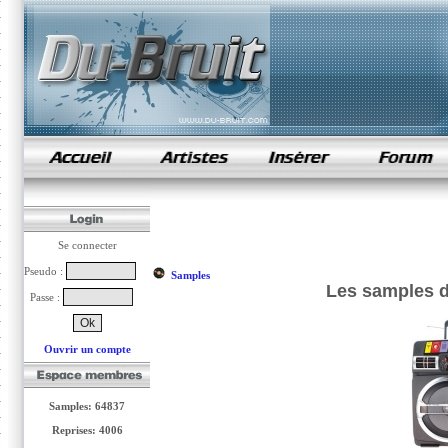
samples de rap
Se connecter
Pseudo :
Samples
Les samples d
Passe :
Ouvrir un compte
Samples: 64837
Reprises: 4006