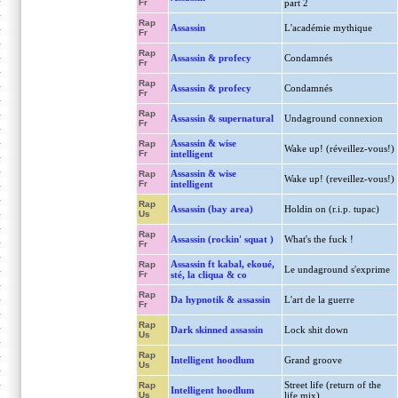
Fr
part 2
Rap
Assassin
L'académie mythique
Fr
Rap
Assassin & profecy
Condamnés
Fr
Rap
Assassin & profecy
Condamnés
Fr
Rap
Assassin & supernatural
Undaground connexion
Fr
Assassin & wise
Rap
Wake up! (réveillez-vous!)
Fr
intelligent
Assassin & wise
Rap
Wake up! (reveillez-vous!)
Fr
intelligent
Rap
Assassin (bay area)
Holdin on (r.i.p. tupac)
Us
Rap
Assassin (rockin' squat )
What's the fuck !
Fr
Assassin ft kabal, ekoué,
Rap
Le undaground s'exprime
Fr
sté, la cliqua & co
Rap
Da hypnotik & assassin
L'art de la guerre
Fr
Rap
Dark skinned assassin
Lock shit down
Us
Rap
Intelligent hoodlum
Grand groove
Us
Street life (return of the
Rap
Intelligent hoodlum
Us
life mix)