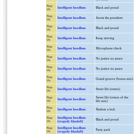
Rap
Intelligent hoodlum
Black and proud
Us
Rap
Intelligent hoodlum
Arrest the president
Us
Rap
Intelligent hoodlum
Black and proud
Us
Rap
Intelligent hoodlum
Keep striving
Us
Rap
Intelligent hoodlum
Microphone check
Us
Rap
Intelligent hoodlum
No justice no peace
Us
Rap
Intelligent hoodlum
No justice no peace
Us
Rap
Intelligent hoodlum
Grand groove (bonus mix)
Us
Rap
Intelligent hoodlum
Street life (remix)
Us
Street life (return of the
Rap
Intelligent hoodlum
Us
life mix)
Rap
Intelligent hoodlum
Shalom a leck
Us
Intelligent hoodlum
Rap
Black and proud
Us
(tragedy khadafi)
Intelligent hoodlum
Rap
Party pack
Us
(tragedy khadafi)