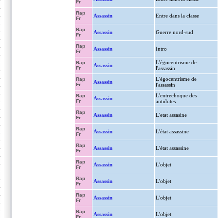
Fr
Rap
Assassin
Entre dans la classe
Fr
Rap
Assassin
Guerre nord-sud
Fr
Rap
Assassin
Intro
Fr
L'égocentrisme de
Rap
Assassin
Fr
l'assassin
L'égocentrisme de
Rap
Assassin
Fr
l'assassin
L'entrechoque des
Rap
Assassin
Fr
antidotes
Rap
Assassin
L'etat assasine
Fr
Rap
Assassin
L'état assassine
Fr
Rap
Assassin
L'état assassine
Fr
Rap
Assassin
L'objet
Fr
Rap
Assassin
L'objet
Fr
Rap
Assassin
L'objet
Fr
Rap
Assassin
L'objet
Fr