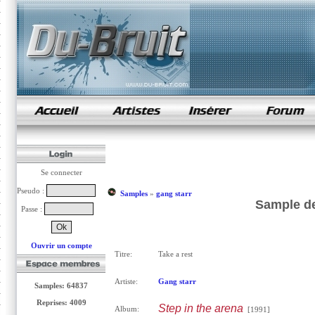
samples de rap
Se connecter
Pseudo :
Samples
»
gang starr
Sample de
Passe :
Ouvrir un compte
Titre:
Take a rest
Artiste:
Gang starr
Samples: 64837
Reprises: 4009
Step in the arena
Album:
[1991]