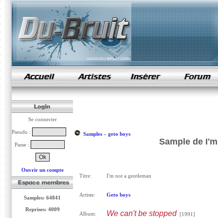
samples de rap
Se connecter
Pseudo :
Samples
»
geto boys
Sample de I'm
Passe :
Ouvrir un compte
Titre:
I'm not a gentleman
Artiste:
Geto boys
Samples: 64841
Reprises: 4009
We can't be stopped
Album:
[1991]