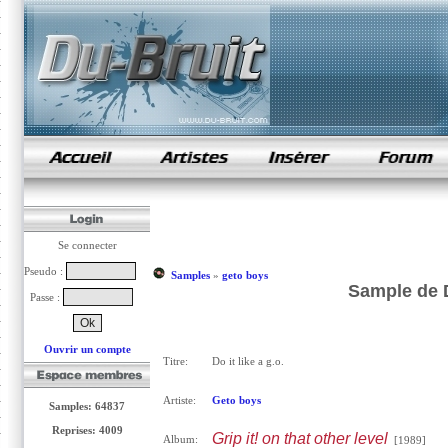
samples de rap
Se connecter
Pseudo :
Samples
»
geto boys
Sample de Do
Passe :
Ouvrir un compte
Titre:
Do it like a g.o.
Artiste:
Geto boys
Samples: 64837
Reprises: 4009
Grip it! on that other level
Album:
[1989]