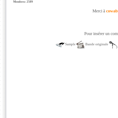
Membres: 2589
Merci à
cowab
Pour insérer un comm
Sample
Bande originale