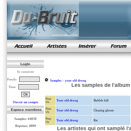
samples de rap
Se connecter
Pseudo :
Samples
»
your old droog
Les samples de l'album 
Passe :
Rap
Your old droog
Bubble hill
Ouvrir un compte
Us
Rap
Your old droog
Chasing ghosts
Us
Samples: 64838
Rap
Your old droog
Rst
Us
Reprises: 4009
Les artistes qui ont samplé l