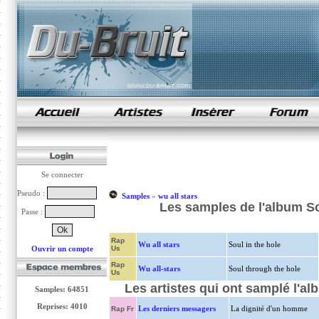
samples de rap
Se connecter
Pseudo :
Samples
»
wu all stars
Les samples de l'album So
Passe :
Rap
Wu all stars
Soul in the hole
Ouvrir un compte
Us
Rap
Wu all-stars
Soul through the hole
Us
Les artistes qui ont samplé l'al
Samples: 64851
Reprises: 4010
Les derniers messagers
La dignité d'un homme
Rap Fr