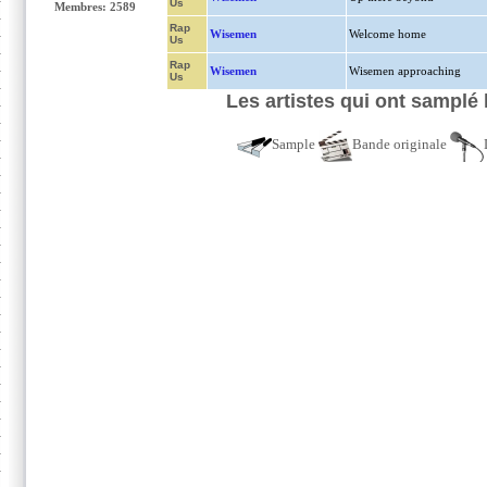
Us
Membres: 2589
Rap
Wisemen
Welcome home
Us
Rap
Wisemen
Wisemen approaching
Us
Les artistes qui ont sampl
Sample
Bande originale