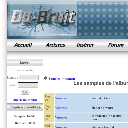
samples de rap
Se connecter
Pseudo :
Samples
»
wisemen
Les samples de l'al
Passe :
Rap
Wisemen
Faith doctrine
Ouvrir un compte
Us
Rap
Wisemen
Honor's promise
Us
Introducing 'no matter
Samples: 64841
Rap
Wisemen
Us
how)
Reprises: 4009
Rap
Wisemen
Up there beyond