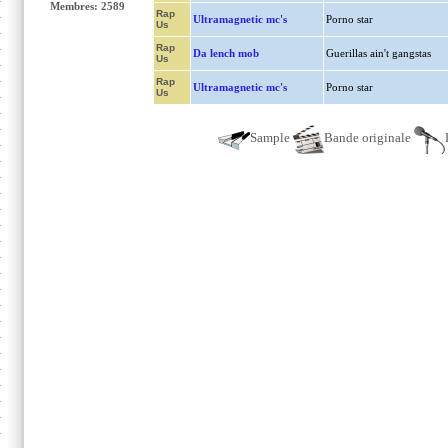
Membres: 2589
Rap
Ultramagnetic mc's
Porno star
Us
Rap
Da lench mob
Guerillas ain't gangstas
Us
Rap
Ultramagnetic mc's
Porno star
Us
Sample
Bande originale