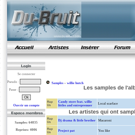
samples de rap
Se connecter
Pseudo :
Samples
»
willie hutch
Les samples de l'al
Passe :
Candy store feat. willie
Rap
Local scarface
Ouvrir un compte
Us
littles and entreprenuer
Les artistes qui ont samp
Rap
Dj drama & little brother
Macaroni
Us
Samples: 64835
Rap
Reprises: 4006
Project pat
You like
Us