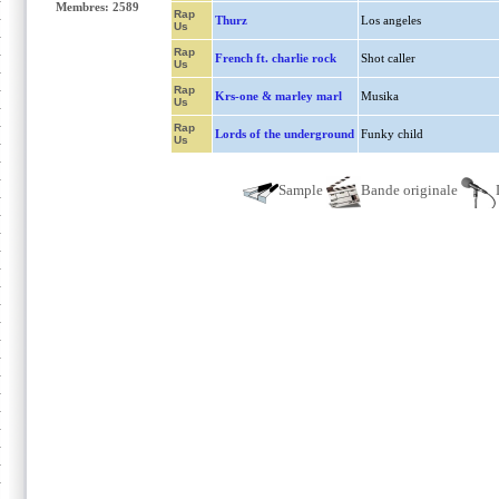
Membres: 2589
Rap
Thurz
Los angeles
Us
Rap
French ft. charlie rock
Shot caller
Us
Rap
Krs-one & marley marl
Musika
Us
Rap
Lords of the underground
Funky child
Us
Sample
Bande originale