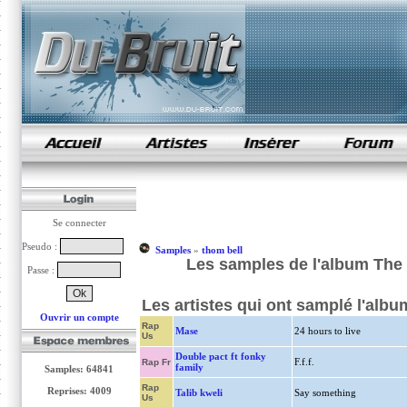
samples de rap
Se connecter
Pseudo :
Samples
»
thom bell
Les samples de l'album The 
Passe :
Les artistes qui ont samplé l'albu
Ouvrir un compte
Rap
Mase
24 hours to live
Us
Double pact ft fonky
F.f.f.
Rap Fr
family
Samples: 64841
Rap
Reprises: 4009
Talib kweli
Say something
Us