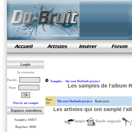
samples de rap
Se connecter
Pseudo :
Samples
»
the east flatbush project
Les samples de l'album Ru
Passe :
Rap
The east flatbush project
Ruste juxx
Ouvrir un compte
Us
Les artistes qui ont samplé l'a
Samples: 64837
Sample
Bande originale
Reprises: 4006