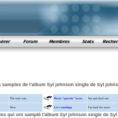
 samples de l'album Syl johnson single de Syl john
The only way
Marie "queenie" lyons
See and don't see
Wow
Leo's sunshipp
I'm back for more
stes qui ont samplé l'album Syl johnson single de Sy