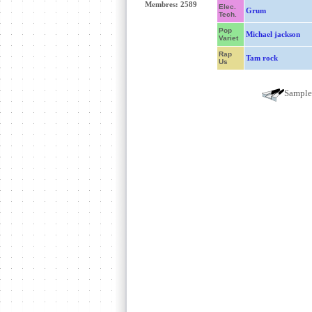
Membres: 2589
Elec.
Grum
Tech.
Pop
Michael jackson
Variet
Rap
Tam rock
Us
Sampl