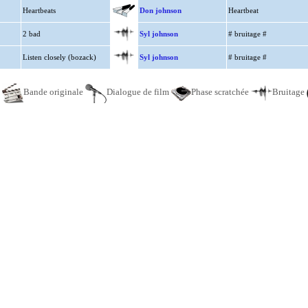
Heartbeats
Don johnson
Heartbeat
2 bad
Syl johnson
# bruitage #
Listen closely (bozack)
Syl johnson
# bruitage #
e
Bande originale
Dialogue de film
Phase scratchée
Bruitage