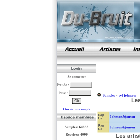
samples de rap
Se connecter
Pseudo :
Passe :
Samples
»
syl johnson
Les
Ouvrir un compte
Rap
Johnson&jonson
Us
Rap
Samples: 64838
Johnson&jonson
Us
Reprises: 4009
Les arti