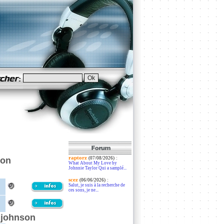
raptorz
:
son
(07/08/2026)
What About My Love by
Johnnie Taylor Qui a samplé...
scez
:
(06/06/2026)
Salut, je suis à la recherche de
ces sons, je ne...
l johnson