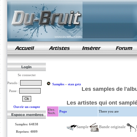
samples de rap
Se connecter
Pseudo :
Samples
»
stan getz
Les samples de l'alb
Passe :
Les artistes qui ont sampl
Ouvrir un compte
Elec.
Pogo
There you are
Tech.
Samples: 64838
Sample
Bande originale
Reprises: 4009