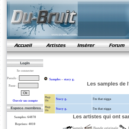
samples de rap
Se connecter
Pseudo :
Samples
»
stacy g.
Les samples de l
Passe :
Rap
Stacy g.
I'm that nigga
Ouvrir un compte
Us
Rap
Stacy g.
I'm that nigga
Us
Les artistes qui ont s
Samples: 64878
Reprises: 4010
Sample
Bande originale