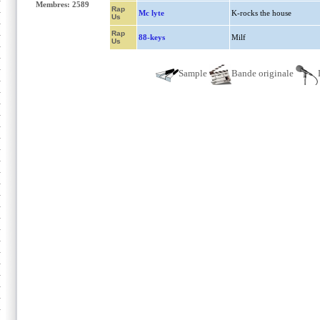
Membres: 2589
Rap
Mc lyte
K-rocks the house
Us
Rap
88-keys
Milf
Us
Sample
Bande originale