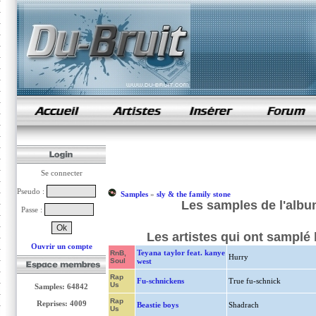
samples de rap
Se connecter
Pseudo :
Samples
»
sly & the family stone
Les samples de l'album
Passe :
Les artistes qui ont samplé 
Ouvrir un compte
Teyana taylor feat. kanye
RnB,
Hurry
Soul
west
Rap
Fu-schnickens
True fu-schnick
Us
Samples: 64842
Rap
Reprises: 4009
Beastie boys
Shadrach
Us