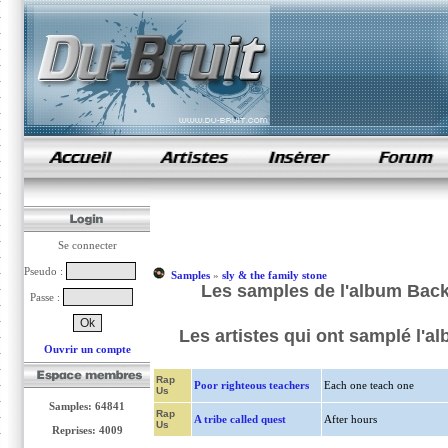
samples de rap
Se connecter
Pseudo :
Samples
»
sly & the family stone
Les samples de l'album Back 
Passe :
Les artistes qui ont samplé l'al
Ouvrir un compte
Rap
Poor righteous teachers
Each one teach one
Us
Samples: 64841
Rap
A tribe called quest
After hours
Us
Reprises: 4009