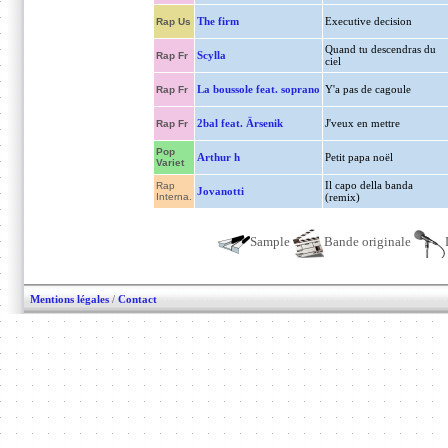
The firm
Executive decision
Rap Us
Quand tu descendras du
Scylla
Rap Fr
ciel
La boussole feat. soprano
Y'a pas de cagoule
Rap Fr
2bal feat. Ärsenik
J'veux en mettre
Rap Fr
Pop
Arthur h
Petit papa noël
Variet
Il capo della banda
Rap
Jovanotti
Interna.
(remix)
Sample
Bande originale
Mentions légales
/
Contact