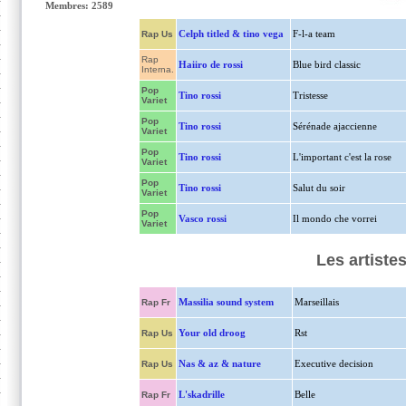
Membres: 2589
Celph titled & tino vega
F-l-a team
Rap Us
Rap
Haiiro de rossi
Blue bird classic
Interna.
Pop
Tino rossi
Tristesse
Variet
Pop
Tino rossi
Sérénade ajaccienne
Variet
Pop
Tino rossi
L'important c'est la rose
Variet
Pop
Tino rossi
Salut du soir
Variet
Pop
Vasco rossi
Il mondo che vorrei
Variet
Les artiste
Massilia sound system
Marseillais
Rap Fr
Your old droog
Rst
Rap Us
Nas & az & nature
Executive decision
Rap Us
L'skadrille
Belle
Rap Fr