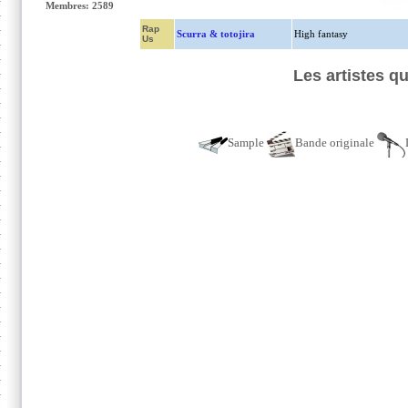
Membres: 2589
Rap
Scurra & totojira
High fantasy
Us
Les artistes qu
Sample
Bande originale