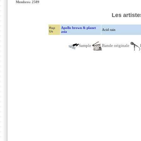
Membres: 2589
Les artist
Apollo brown & planet
Rap
Acid rain
Us
asia
Sample
Bande originale