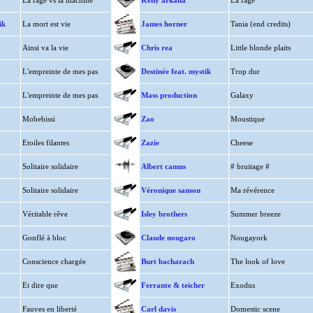
La rage vs la machine
Keny arkana
La rage
ik
La mort est vie
James horner
Tania (end credits)
Ainsi va la vie
Chris rea
Little blonde plaits
L'empreinte de mes pas
Destinée feat. mystik
Trop dur
L'empreinte de mes pas
Mass production
Galaxy
Mobebissi
Zao
Moustique
Etoiles filantes
Zazie
Cheese
Solitaire solidaire
Albert camus
# bruitage #
Solitaire solidaire
Véronique sanson
Ma révérence
Véritable rêve
Isley brothers
Summer breeze
Gonflé à bloc
Claude nougaro
Nougayork
Conscience chargée
Burt bacharach
The look of love
Et dire que
Ferrante & teicher
Exodus
Fauves en liberté
Carl davis
Domestic scene