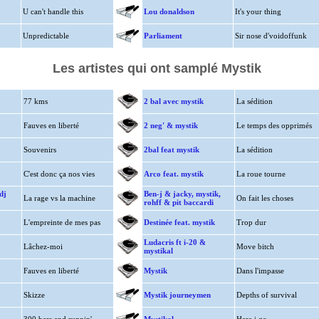
U can't handle this
Lou donaldson
It's your thing
Unpredictable
Parliament
Sir nose d'voidoffunk
Les artistes qui ont samplé Mystik
77 kms
2 bal avec mystik
La sédition
Fauves en liberté
2 neg' & mystik
Le temps des opprimés
Souvenirs
2bal feat mystik
La sédition
C'est donc ça nos vies
Arco feat. mystik
La roue tourne
dj
Ben-j & jacky, mystik,
La rage vs la machine
On fait les choses
rohff & pit baccardi
L'empreinte de mes pas
Destinée feat. mystik
Trop dur
Ludacris ft i-20 &
Lâchez-moi
Move bitch
mystikal
Fauves en liberté
Mystik
Dans l'impasse
Skizze
Mystik journeymen
Depths of survival