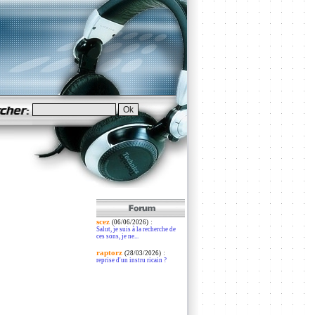
scez
:
(06/06/2026)
Salut, je suis à la recherche de
ces sons, je ne...
raptorz
:
(28/03/2026)
reprise d'un instru ricain ?