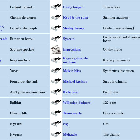
Le fruit défendu
Cindy lauper
True colors
Chemin de pierres
Kool & the gang
Summer madness
 r,
La radio du peuple
Shirley bassey
I (who have nothing)
re
Cause we've ended now a
cardi
Retour au bercail
Syreeta
lover
Sp6 une spéciale
Impressions
On the move
Rage against the
y
Rage machine
Know your enemy
machine
Yusah
Melvin bliss
Synthetic substitution
Round out the tank
Michael jackson
Smooth criminal
Ain't gone see tomorrow
Kate bush
Full house
Bullshit
Willesden dodgers
122 bpm
Ghetto child
Teena marie
Out on a limb
It yearns
Esg
Ufo
It yearns
Mohawks
The champ