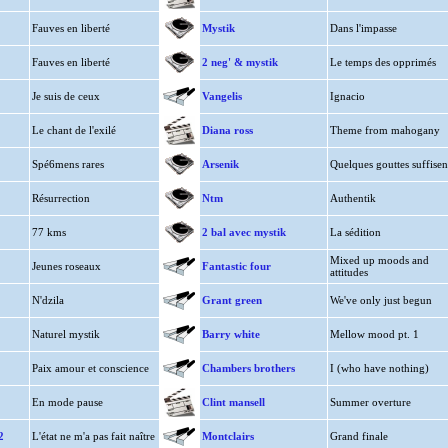
Fauves en liberté
Mystik
Dans l'impasse
Fauves en liberté
2 neg' & mystik
Le temps des opprimés
Je suis de ceux
Vangelis
Ignacio
Le chant de l'exilé
Diana ross
Theme from mahogany
Spé6mens rares
Arsenik
Quelques gouttes suffisen
Résurrection
Ntm
Authentik
77 kms
2 bal avec mystik
La sédition
Mixed up moods and
Jeunes roseaux
Fantastic four
attitudes
N'dzila
Grant green
We've only just begun
Naturel mystik
Barry white
Mellow mood pt. 1
Paix amour et conscience
Chambers brothers
I (who have nothing)
En mode pause
Clint mansell
Summer overture
2
L'état ne m'a pas fait naître
Montclairs
Grand finale