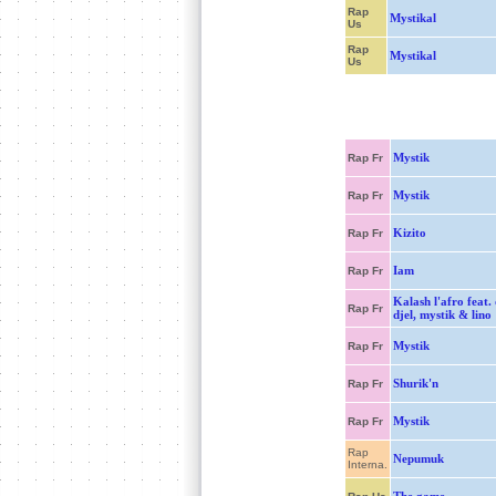
Rap
Mystikal
Us
Rap
Mystikal
Us
Mystik
Rap Fr
Mystik
Rap Fr
Kizito
Rap Fr
Iam
Rap Fr
Kalash l'afro feat. 
Rap Fr
djel, mystik & lino
Mystik
Rap Fr
Shurik'n
Rap Fr
Mystik
Rap Fr
Rap
Nepumuk
Interna.