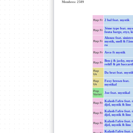
Membres: 2589
2 bal feat. mystik
Rap Fr
3ème type feat. mys
Rap Fr
fouta barge, etyr, k
Alonzo feat. sinistre
Rap Fr
mystik, snell & l'âm
ra
Arco ft mystik
Rap Fr
Ben-j & jacky, myst
Rap Fr
rohff & pit baccard
Rap
Da brat feat. mysti
Us
Foxy brown feat.
Rap
Us
mystikal
Pop
Joe feat. mystikal
Variet
Kalash l'afro feat. 
Rap Fr
djel, mystik & lino
Kalash l'afro feat. 
Rap Fr
djel, mystik & lino
Kalash l'afro feat. 
Rap Fr
djel, mystik & lino
Kalash l'afro feat. 