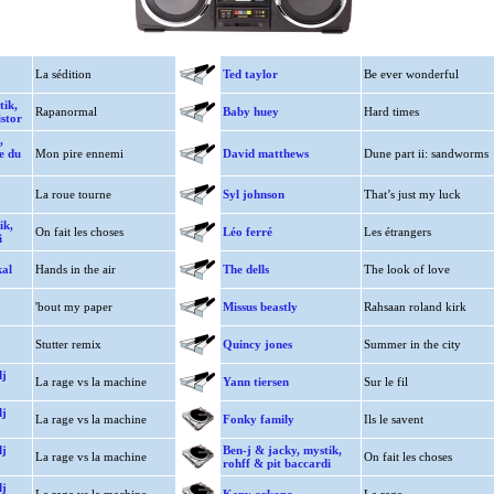
La sédition
Ted taylor
Be ever wonderful
tik,
Rapanormal
Baby huey
Hard times
istor
,
e du
Mon pire ennemi
David matthews
Dune part ii: sandworms
La roue tourne
Syl johnson
That’s just my luck
ik,
On fait les choses
Léo ferré
Les étrangers
i
kal
Hands in the air
The dells
The look of love
'bout my paper
Missus beastly
Rahsaan roland kirk
Stutter remix
Quincy jones
Summer in the city
dj
La rage vs la machine
Yann tiersen
Sur le fil
dj
La rage vs la machine
Fonky family
Ils le savent
dj
Ben-j & jacky, mystik,
La rage vs la machine
On fait les choses
rohff & pit baccardi
dj