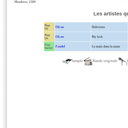
Membres: 2589
Les artistes 
Rap
Oh no
Deliveries
Us
Rap
Oh no
My luck
Us
Pop
Faudel
La main dans la main
Variet
Sample
Bande originale