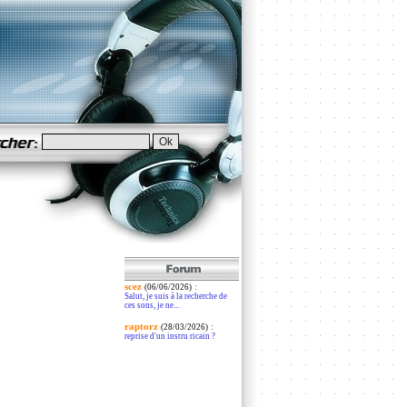
scez
:
(06/06/2026)
Salut, je suis à la recherche de
ces sons, je ne...
raptorz
:
(28/03/2026)
reprise d'un instru ricain ?