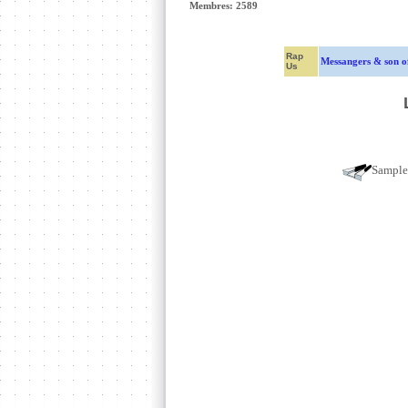
Membres: 2589
Rap
Messangers & son o
Us
Sampl