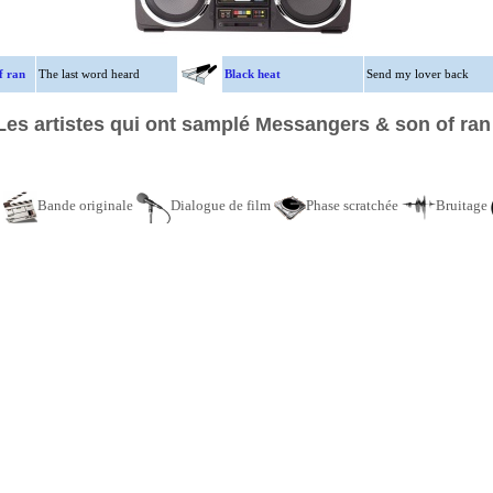
f ran
The last word heard
Black heat
Send my lover back
Les artistes qui ont samplé Messangers & son of ran
e
Bande originale
Dialogue de film
Phase scratchée
Bruitage