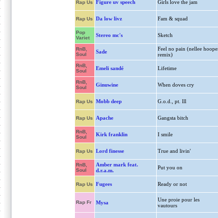
Figure uv speech
Girls love the jam
Rap Us
Da low livz
Fam & squad
Rap Us
Pop
Stereo mc's
Sketch
Variet
Feel no pain (nellee hoope
RnB,
Sade
Soul
remix)
RnB,
Emeli sandé
Lifetime
Soul
RnB,
Ginuwine
When doves cry
Soul
Mobb deep
G.o.d., pt. lll
Rap Us
Apache
Gangsta bitch
Rap Us
RnB,
Kirk franklin
I smile
Soul
Lord finesse
True and livin'
Rap Us
Amber mark feat.
RnB,
Put you on
Soul
d.r.a.m.
Fugees
Ready or not
Rap Us
Une proie pour les
Rap Fr
Mysa
vautours