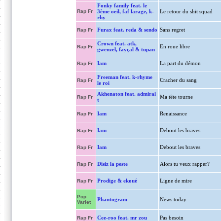
Fonky family feat. le
Rap Fr
3ème oeil, faf larage, k-
Le retour du shit squad
rhy
Furax feat. reda & sendo
Sans regret
Rap Fr
Crown feat. atk,
En roue libre
Rap Fr
gwenzel, fayçal & tupan
Iam
La part du démon
Rap Fr
Freeman feat. k-rhyme
Cracher du sang
Rap Fr
le roi
Akhenaton feat. admiral
Ma tête tourne
Rap Fr
t
Iam
Renaissance
Rap Fr
Iam
Debout les braves
Rap Fr
Iam
Debout les braves
Rap Fr
Disiz la peste
Alors tu veux rapper?
Rap Fr
Prodige & ekoué
Ligne de mire
Rap Fr
Pop
Phantogram
News today
Variet
Cee-roo feat. mr zou
Pas besoin
Rap Fr