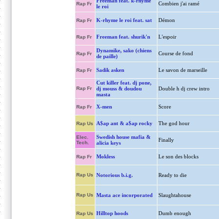
Freeman feat. k-rhyme
Combien j'ai ramé
Rap Fr
le roi
K-rhyme le roi feat. sat
Démon
Rap Fr
Freeman feat. shurik'n
L'espoir
Rap Fr
Dynamike, sako (chiens
Course de fond
Rap Fr
de paille)
Sadik asken
Le savon de marseille
Rap Fr
Cut killer feat. dj pone,
Rap Fr
dj mouss & doudou
Double h dj crew intro
masta
X-men
Score
Rap Fr
A$ap ant & a$ap rocky
The god hour
Rap Us
Swedish house mafia &
Elec.
Finally
Tech.
alicia keys
Mokless
Le son des blocks
Rap Fr
Rap Us
Notorious b.i.g.
Ready to die
Rap Us
Masta ace incorporated
Slaughtahouse
Hilltop hoods
Dumb enough
Rap Us