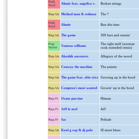
RnB,
Ahmir feat. angelica v.
Broken strings
Soul
Method man & redman
The ?
Rap Us
RnB,
Ahmir
Run this time
Soul
The game
300 bars and runnin'
Rap Us
The right stuff (norman
Pop
Vanessa williams
Variet
cook extended remix)
Akashik ancestorz
Allegory of the sword
Rap Us
Conway the machine
The painter
Rap Us
The game feat. obie trice
Growing up in the hood
Rap Us
Compton's most wanted
Growin' up in the hood
Rap Us
Oxmo puccino
Hitman
Rap Fr
Jeff le nerf
Jeff
Rap Fr
Sat
Prélude
Rap Fr
Kool g rap & dj polo
Ill street blues
Rap Us