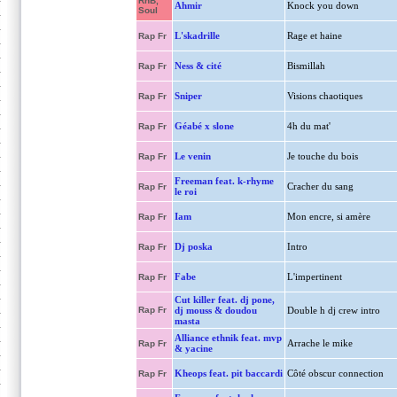
RnB,
Ahmir
Knock you down
Soul
L'skadrille
Rage et haine
Rap Fr
Ness & cité
Bismillah
Rap Fr
Sniper
Visions chaotiques
Rap Fr
Géabé x slone
4h du mat'
Rap Fr
Le venin
Je touche du bois
Rap Fr
Freeman feat. k-rhyme
Cracher du sang
Rap Fr
le roi
Iam
Mon encre, si amère
Rap Fr
Dj poska
Intro
Rap Fr
Fabe
L'impertinent
Rap Fr
Cut killer feat. dj pone,
Rap Fr
dj mouss & doudou
Double h dj crew intro
masta
Alliance ethnik feat. mvp
Arrache le mike
Rap Fr
& yacine
Kheops feat. pit baccardi
Côté obscur connection
Rap Fr