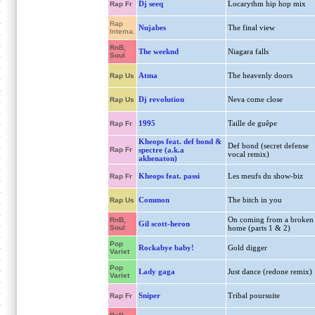
Dj seeq
Locarythm hip hop mix
Rap Fr
Rap
Nujabes
The final view
Interna.
RnB,
The weeknd
Niagara falls
Soul
Atma
The heavenly doors
Rap Us
Dj revolution
Neva come close
Rap Us
1995
Taille de guêpe
Rap Fr
Kheops feat. def bond &
Def bond (secret defense
Rap Fr
spectre (a.k.a
vocal remix)
akhenaton)
Kheops feat. passi
Les meufs du show-biz
Rap Fr
Common
The bitch in you
Rap Us
On coming from a broken
RnB,
Gil scott-heron
Soul
home (parts 1 & 2)
Pop
Rockabye baby!
Gold digger
Variet
Pop
Lady gaga
Just dance (redone remix)
Variet
Sniper
Tribal poursuite
Rap Fr