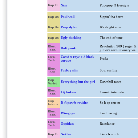
Rap Fr
Ntm
Popopop !! freestyle
Paul wall
Sippin' tha barre
Rap Us
Prop dylan
It's alright now
Rap Us
Ugly duckling
The end of time
Rap Us
Revolution 909 ( roger &
Elec.
Daft punk
Tech.
junior's revolutionary wa
Cassö x raye x d block
Elec.
Prada
Tech.
europe
Elec.
Fatboy slim
Soul surfing
Tech.
Pop
Everything but the girl
Downhill racer
Variet
Elec.
Ltj bukem
Cosmic interlude
Tech.
Rap
D-fi powèt revòlte
Sa k ap rete m
Interna.
Elec.
Wiseguys
Trailblazing
Tech.
Elec.
Oppidan
Raindance
Tech.
Nekfeu
Time b.o.m.b
Rap Fr