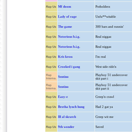
Mf doom
Potholderz
Rap Us
Lady of rage
Unfu**witable
Rap Us
The game
300 bars and runnin'
Rap Us
Notorious b.i.g.
Real niggaz
Rap Us
Notorious b.i.g.
Real niggaz
Rap Us
Kris kross
I'm real
Rap Us
Crooked i gang
West side ride'n
Rap Us
Playboy 51 undercover
Rap
Sentino
Interna.
skit part i
Playboy 51 undercover
Rap
Sentino
Interna.
skit part ii
Eazy-e
Creep'n crawl
Rap Us
Brotha lynch hung
Had 2 gat ya
Rap Us
Ill al skratch
Creep wit me
Rap Us
9th wonder
Saved
Rap Us