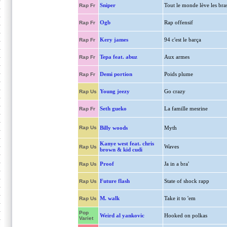
Sniper
Tout le monde lève les bra
Rap Fr
Ogb
Rap offensif
Rap Fr
Kery james
94 c'est le barça
Rap Fr
Tepa feat. abuz
Aux armes
Rap Fr
Demi portion
Poids plume
Rap Fr
Young jeezy
Go crazy
Rap Us
Seth gueko
La famille mesrine
Rap Fr
Rap Us
Billy woods
Myth
Kanye west feat. chris
Waves
Rap Us
brown & kid cudi
Proof
Ja in a bra'
Rap Us
Future flash
State of shock rapp
Rap Us
M. walk
Take it to 'em
Rap Us
Pop
Weird al yankovic
Hooked on polkas
Variet