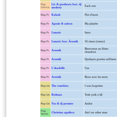
Liv & geesbeatz feat. dj
Rap
Each one
Interna.
modesty
Kalash
Flot d'mots
Rap Fr
Agonie & saloon
Ma planète
Rap Fr
Lunatic
Intro
Rap Fr
Lunatic feat. Ärsenik
16 rimes (remix)
Rap Fr
Bienvenue au 6ème
Arsenik
Rap Fr
chaudron
Arsenik
Quelques gouttes suffisent
Rap Fr
L'skadrille
Usa
Rap Fr
Arsenik
Boxe avec les mots
Rap Fr
The cenobites
I was forgotten
Rap Us
Redman
Yesh yesh y'all
Rap Us
Nas & dj premier
Junkie
Rap Us
Pop
Christina aguilera
Ain't no other man
Variet