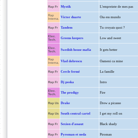
Mystik
L'empreinte de mes pas
Rap Fr
Rap
Victor duarte
Oia ess mundo
Interna.
Tandem
Tu croyais quoi ?
Rap Fr
Elec.
Greens keepers
Low and sweet
Tech.
Elec.
Swedish house mafia
It gets better
Tech.
Rap
Vlad dobrescu
Oameni ca mine
Interna.
Cercle fermé
La famille
Rap Fr
Dj poska
Intro
Rap Fr
Elec.
The prodigy
Fire
Tech.
Drake
Drew a picasso
Rap Us
South central cartel
I get my roll on
Rap Us
Sexion d'assaut
Black shady
Rap Fr
Pyroman et neda
Piroman
Rap Fr