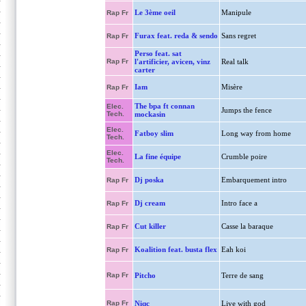
Le 3ème oeil
Manipule
Rap Fr
Furax feat. reda & sendo
Sans regret
Rap Fr
Perso feat. sat
Rap Fr
l'artificier, avicen, vinz
Real talk
carter
Iam
Misère
Rap Fr
The bpa ft connan
Elec.
Jumps the fence
Tech.
mockasin
Elec.
Fatboy slim
Long way from home
Tech.
Elec.
La fine équipe
Crumble poire
Tech.
Dj poska
Embarquement intro
Rap Fr
Dj cream
Intro face a
Rap Fr
Cut killer
Casse la baraque
Rap Fr
Koalition feat. busta flex
Eah koi
Rap Fr
Rap Fr
Pitcho
Terre de sang
Rap Fr
Niqc
Live with god