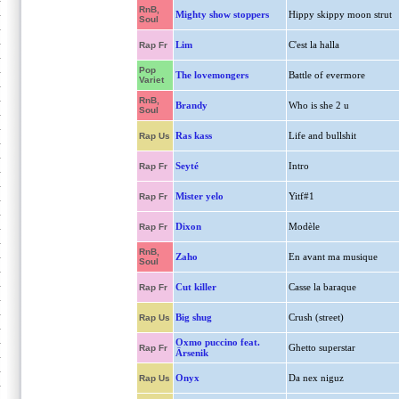
RnB,
Mighty show stoppers
Hippy skippy moon strut
Soul
Lim
C'est la halla
Rap Fr
Pop
The lovemongers
Battle of evermore
Variet
RnB,
Brandy
Who is she 2 u
Soul
Ras kass
Life and bullshit
Rap Us
Seyté
Intro
Rap Fr
Mister yelo
Yitf#1
Rap Fr
Dixon
Modèle
Rap Fr
RnB,
Zaho
En avant ma musique
Soul
Cut killer
Casse la baraque
Rap Fr
Big shug
Crush (street)
Rap Us
Oxmo puccino feat.
Ghetto superstar
Rap Fr
Ärsenik
Onyx
Da nex niguz
Rap Us