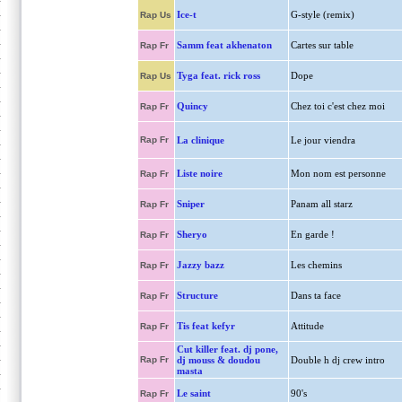
Ice-t
G-style (remix)
Rap Us
Samm feat akhenaton
Cartes sur table
Rap Fr
Tyga feat. rick ross
Dope
Rap Us
Quincy
Chez toi c'est chez moi
Rap Fr
Rap Fr
La clinique
Le jour viendra
Liste noire
Mon nom est personne
Rap Fr
Sniper
Panam all starz
Rap Fr
Sheryo
En garde !
Rap Fr
Jazzy bazz
Les chemins
Rap Fr
Structure
Dans ta face
Rap Fr
Tis feat kefyr
Attitude
Rap Fr
Cut killer feat. dj pone,
Rap Fr
dj mouss & doudou
Double h dj crew intro
masta
Le saint
90's
Rap Fr