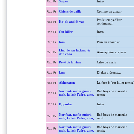
Sniper
Intro
Rap Fr
Chiens de paille
Comme un aimant
Rap Fr
Pas le temps d'être
Kojak and dj vas
Rap Fr
sentimental
Cut killer
Intro
Rap Fr
Iam
Pain au chocolat
Rap Fr
Lino, le rat luciano &
Atmosphère suspecte
Rap Fr
don choa
Psy4 de la rime
Crise de nerfs
Rap Fr
Iam
Dj daz présente...
Rap Fr
Akhenaton
La face b (cut killer remix
Rap Fr
Nor feat. mafia guirri,
Bad boys de marseille
Rap Fr
moh, kalash l'afro, zino,
remix
Rap Fr
Dj poska
Intro
Nor feat. mafia guirri,
Bad boys de marseille
Rap Fr
moh, kalash l'afro, zino,
remix
Nor feat. mafia guirri,
Bad boys de marseille
Rap Fr
moh, kalash l'afro, zino,
remix