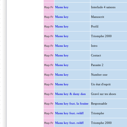
Manu key
Interlude 4 saisons
Rap Fr
Manu key
Manuscrit
Rap Fr
Manu key
Profil
Rap Fr
Manu key
Triomphe 2000
Rap Fr
Manu key
Intro
Rap Fr
Manu key
Contact
Rap Fr
Manu key
Parasite 2
Rap Fr
Manu key
Number one
Rap Fr
Manu key
Un état d'esprit
Rap Fr
Manu key & dany dan
Gravé sur tes shoes
Rap Fr
Manu key feat. la fouine
Responsable
Rap Fr
Manu key feat. rohff
Triomphe
Rap Fr
Manu key feat. rohff
Triomphe 2000
Rap Fr