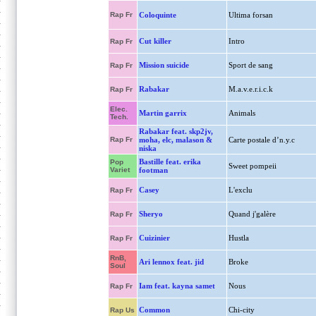
Rap Fr
Coloquinte
Ultima forsan
Cut killer
Intro
Rap Fr
Mission suicide
Sport de sang
Rap Fr
Rabakar
M.a.v.e.r.i.c.k
Rap Fr
Elec.
Martin garrix
Animals
Tech.
Rabakar feat. skp2jv,
Rap Fr
moha, elc, malason &
Carte postale d’n.y.c
niska
Bastille feat. erika
Pop
Sweet pompeii
Variet
footman
Casey
L'exclu
Rap Fr
Sheryo
Quand j'galère
Rap Fr
Cuizinier
Hustla
Rap Fr
RnB,
Ari lennox feat. jid
Broke
Soul
Iam feat. kayna samet
Nous
Rap Fr
Common
Chi-city
Rap Us