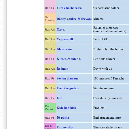
Furax barbarossa
Clébard sans collier
Rap Fr
Rap
Daddy yankee & deevani
Mirame
Interna.
Ballad of a menace
C.p.o.
Rap Us
(homicidal theme remix)
Cypress hill
I'm still #1
Rap Us
Afro-rican
Nothuin but the boom
Rap Us
K-reen & cutee b
Les nuits d'hiver
Rap Fr
Redman
Down with us
Rap Us
Sexion d'assaut
100 mesures à l'arrache
Rap Fr
Fred the godson
Stuntin' on you
Rap Us
Iam
C'est donc ça nos vies
Rap Fr
Pop
Kidz bop kids
Problem
Variet
Dj poska
Embarquement intro
Rap Fr
Elec.
Fatboy slim
The rockafeller skank
Tech.