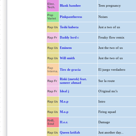
Elec.
Blank banshee
Teen pregnancy
Tech.
Pop
Pinkpantheress
Noises
Variet
Toshi kubota
Just a two of us
Rap Us
Daddy lord c
Freaky flow remix
Rap Fr
Eminem
Just the two of us
Rap Us
Will smith
Just the two of us
Rap Us
Rap
Tiro de gracia
El juego verdadero
Interna.
Riski (metek) feat.
Sur la route
Rap Fr
sameer ahmad
Ideal j
O'riginal mc's
Rap Fr
M.o.p
Intro
Rap Us
M.o.p
Firing squad
Rap Us
RnB,
H.e.r.
Damage
Soul
Queen latifah
Just another day...
Rap Us