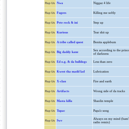
Nwa
Niggaz 4 life
Rap Us
Fugees
Killing me softly
Rap Us
Pete rock & ini
Step up
Rap Us
Kurious
Tear shit up
Rap Us
A tribe called quest
Bonita applebum
Rap Us
Sex according to the princ
Big daddy kane
Rap Us
of darkness
Ed o.g. & da bulldogs
Less than zero
Rap Us
Kwest tha madd lad
Lubrication
Rap Us
X-clan
Fire and earth
Rap Us
Artifacts
Wrong side of da tracks
Rap Us
Masta killa
Shaolin temple
Rap Us
Tupac
Papa'z song
Rap Us
Always on my mind (bam'
Swv
Rap Us
radio remix)