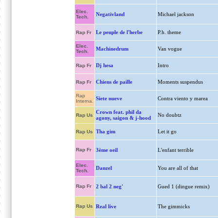
Elec.
Negativland
Michael jackson
Tech.
Le peuple de l'herbe
P.h. theme
Rap Fr
Elec.
Machinedrum
Van vogue
Tech.
Dj hesa
Intro
Rap Fr
Chiens de paille
Moments suspendus
Rap Fr
Rap
Siete nueve
Contra viento y marea
Interna.
Crown feat. phil da
No doubtz
Rap Us
agony, saigon & j-hood
Tha gim
Let it go
Rap Us
Rap Fr
3ème oeil
L'enfant terrible
Elec.
Danzel
You are all of that
Tech.
Rap Fr
2 bal 2 neg'
Gued 1 (dingue remix)
Rap Us
Real live
The gimmicks