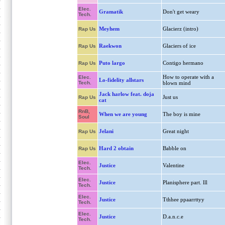
Elec.
Gramatik
Don't get weary
Tech.
Meyhem
Glacierz (intro)
Rap Us
Raekwon
Glaciers of ice
Rap Us
Puto largo
Contigo hermano
Rap Us
How to operate with a
Elec.
Lo-fidelity allstars
Tech.
blown mind
Jack harlow feat. doja
Just us
Rap Us
cat
RnB,
When we are young
The boy is mine
Soul
Jelani
Great night
Rap Us
Hard 2 obtain
Babble on
Rap Us
Elec.
Justice
Valentine
Tech.
Elec.
Justice
Planisphere part. lll
Tech.
Elec.
Justice
Tthhee ppaarrttyy
Tech.
Elec.
Justice
D.a.n.c.e
Tech.