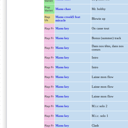
Variet
Pop
Manu chao
Mr. bobby
Variet
Manu crook$ feat
Rap
Blowin up
Us
miracle
Manu key
On casse tout
Rap Fr
Manu key
Bonus (summer) track
Rap Fr
Dans nos têtes, dans nos
Manu key
Rap Fr
coeurs
Manu key
Intro
Rap Fr
Manu key
Intro
Rap Fr
Manu key
Laisse mon flow
Rap Fr
Manu key
Laisse mon flow
Rap Fr
Manu key
Laisse mon flow
Rap Fr
Manu key
M.i.c solo 2
Rap Fr
Manu key
M.i.c. solo 1
Rap Fr
Manu key
Clash
Rap Fr