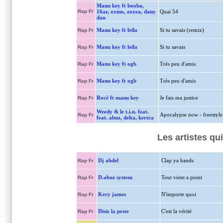
Manu key ft booba,
Rap Fr
16ar, oxmo, zoxea, dany
Quai 54
dan
Manu key ft leïla
Si tu savais (remix)
Rap Fr
Manu key ft leïla
Si tu savais
Rap Fr
Manu key ft ogb
Très peu d'amis
Rap Fr
Manu key ft ogb
Très peu d'amis
Rap Fr
Rocé ft manu key
Je fais ma justice
Rap Fr
Weedy & le t.i.n. feat.
Apocalypse now - freestyle
Rap Fr
feat. abuz, delta, kertra
Les artistes qu
Dj abdel
Clap ya hands
Rap Fr
D.abuz system
Tout vient a point
Rap Fr
Kery james
N'importe quoi
Rap Fr
Disiz la peste
C'est la vérité
Rap Fr