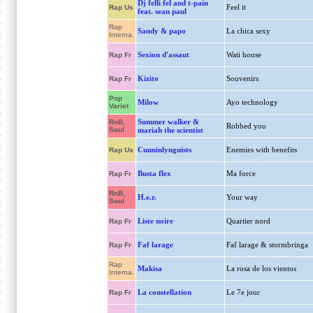
Dj felli fel and t-pain
Feel it
Rap Us
feat. sean paul
Rap
Sandy & papo
La chica sexy
Interna.
Sexion d'assaut
Wati house
Rap Fr
Kizito
Souvenirs
Rap Fr
Pop
Milow
Ayo technology
Variet
Summer walker &
RnB,
Robbed you
Soul
mariah the scientist
Cunninlynguists
Enemies with benefits
Rap Us
Busta flex
Ma force
Rap Fr
RnB,
H.e.r.
Your way
Soul
Liste noire
Quartier nord
Rap Fr
Faf larage
Faf larage & stormbringa
Rap Fr
Rap
Makisa
La rosa de los vientos
Interna.
La constellation
Le 7e jour
Rap Fr