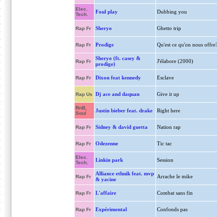
Elec.
Foul play
Dubbing you
Tech.
Sheryo
Ghetto trip
Rap Fr
Prodige
Qu'est ce qu'on nous offre
Rap Fr
Sheryo (ft. casey &
J'élabore (2000)
Rap Fr
prodige)
Dixon feat kennedy
Esclave
Rap Fr
Dj ace and daquan
Give it up
Rap Us
RnB,
Justin bieber feat. drake
Right here
Soul
Sidney & david guetta
Nation rap
Rap Fr
Odezenne
Tic tac
Rap Fr
Elec.
Linkin park
Session
Tech.
Alliance ethnik feat. mvp
Arrache le mike
Rap Fr
& yacine
L'affaire
Combat sans fin
Rap Fr
Expérimental
Confonds pas
Rap Fr