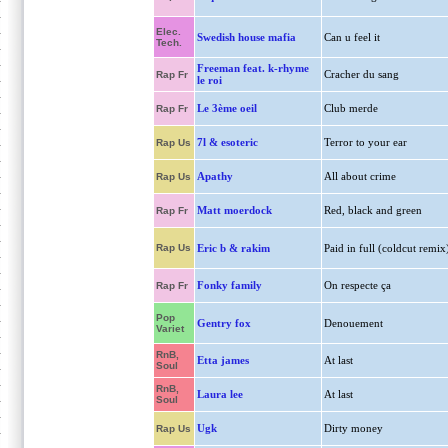
Elec.
Swedish house mafia
Can u feel it
Tech.
Freeman feat. k-rhyme
Cracher du sang
Rap Fr
le roi
Le 3ème oeil
Club merde
Rap Fr
7l & esoteric
Terror to your ear
Rap Us
Apathy
All about crime
Rap Us
Matt moerdock
Red, black and green
Rap Fr
Rap Us
Eric b & rakim
Paid in full (coldcut remix
Fonky family
On respecte ça
Rap Fr
Pop
Gentry fox
Denouement
Variet
RnB,
Etta james
At last
Soul
RnB,
Laura lee
At last
Soul
Ugk
Dirty money
Rap Us