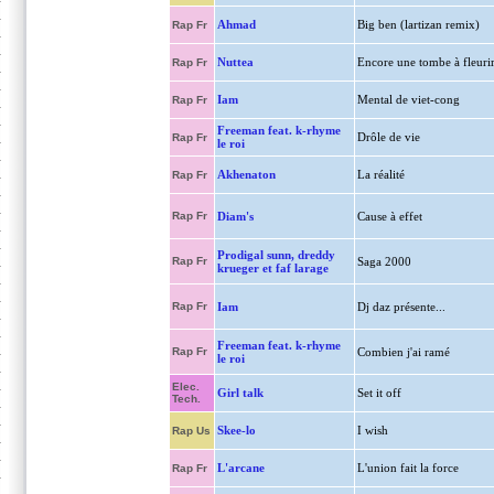
Ahmad
Big ben (lartizan remix)
Rap Fr
Nuttea
Encore une tombe à fleuri
Rap Fr
Iam
Mental de viet-cong
Rap Fr
Freeman feat. k-rhyme
Drôle de vie
Rap Fr
le roi
Akhenaton
La réalité
Rap Fr
Rap Fr
Diam's
Cause à effet
Prodigal sunn, dreddy
Rap Fr
Saga 2000
krueger et faf larage
Rap Fr
Iam
Dj daz présente...
Freeman feat. k-rhyme
Rap Fr
Combien j'ai ramé
le roi
Elec.
Girl talk
Set it off
Tech.
Skee-lo
I wish
Rap Us
L'arcane
L'union fait la force
Rap Fr