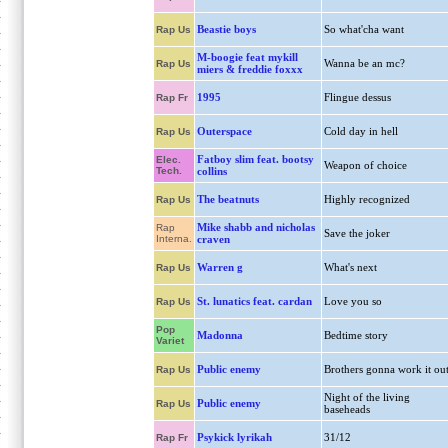
Beastie boys
So what'cha want
Rap Us
M-boogie feat mykill
Wanna be an mc?
Rap Us
miers & freddie foxxx
1995
Flingue dessus
Rap Fr
Outerspace
Cold day in hell
Rap Us
Fatboy slim feat. bootsy
Elec.
Weapon of choice
Tech.
collins
The beatnuts
Highly recognized
Rap Us
Mike shabb and nicholas
Rap
Save the joker
Interna.
craven
Warren g
What's next
Rap Us
St. lunatics feat. cardan
Love you so
Rap Us
Pop
Madonna
Bedtime story
Variet
Public enemy
Brothers gonna work it ou
Rap Us
Night of the living
Public enemy
Rap Us
baseheads
Psykick lyrikah
31/12
Rap Fr