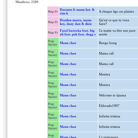
Membres: 2589
Daomen ft manu key &
A chaque âge ces plaisirs
Rap Fr
rim-k
Doudou masta, manu
Qu'est ce que tu veux
Rap Fr
key, dany dan & diziz
faire?
Fatal bazooka feat. big
Ce matin va être une pure
Rap Fr
ali feat. pzk feat. dogg s
soirée
Pop
Manu chao
Bongo bong
Variet
Pop
Manu chao
Mama call
Variet
Pop
Manu chao
Mama call
Variet
Pop
Manu chao
Mentira
Variet
Pop
Manu chao
Mentira
Variet
Pop
Manu chao
Welcome to tijuana
Variet
Pop
Manu chao
Eldorado1997
Variet
Pop
Manu chao
Infinita tristeza
Variet
Pop
Manu chao
Infinita tristeza
Variet
Pop
Manu chao
La primavera