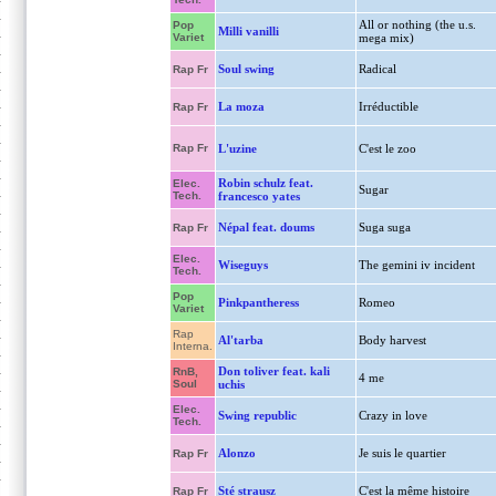
All or nothing (the u.s.
Pop
Milli vanilli
Variet
mega mix)
Soul swing
Radical
Rap Fr
La moza
Irréductible
Rap Fr
Rap Fr
L'uzine
C'est le zoo
Robin schulz feat.
Elec.
Sugar
Tech.
francesco yates
Népal feat. doums
Suga suga
Rap Fr
Elec.
Wiseguys
The gemini iv incident
Tech.
Pop
Pinkpantheress
Romeo
Variet
Rap
Al'tarba
Body harvest
Interna.
Don toliver feat. kali
RnB,
4 me
Soul
uchis
Elec.
Swing republic
Crazy in love
Tech.
Alonzo
Je suis le quartier
Rap Fr
Sté strausz
C'est la même histoire
Rap Fr