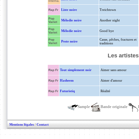
Interna.
Liste noire
Treichtown
Rap Fr
Pop
Mélodie noire
Another night
Variet
Pop
Mélodie noire
Good bye
Variet
Casse, pêches, fractures et
Pop
Peste noire
Variet
traditions
Les artistes
Tout simplement noir
Aimer sans amour
Rap Fr
Hasheem
Aimer d'amour
Rap Fr
Futuristiq
Réalité
Rap Fr
Sample
Bande originale
Mentions légales
/
Contact