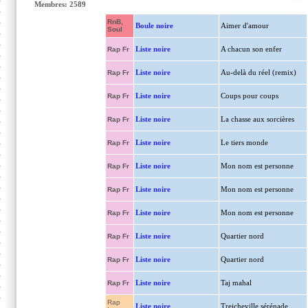
Membres: 2589
RnB,
Boule noire
Aimer d'amour
Soul
Liste noire
A chacun son enfer
Rap Fr
Liste noire
Au-delà du réel (remix)
Rap Fr
Liste noire
Coups pour coups
Rap Fr
Liste noire
La chasse aux sorcières
Rap Fr
Liste noire
Le tiers monde
Rap Fr
Liste noire
Mon nom est personne
Rap Fr
Liste noire
Mon nom est personne
Rap Fr
Liste noire
Mon nom est personne
Rap Fr
Liste noire
Quartier nord
Rap Fr
Liste noire
Quartier nord
Rap Fr
Liste noire
Taj mahal
Rap Fr
Rap
Liste noire
Treicheville sérénade