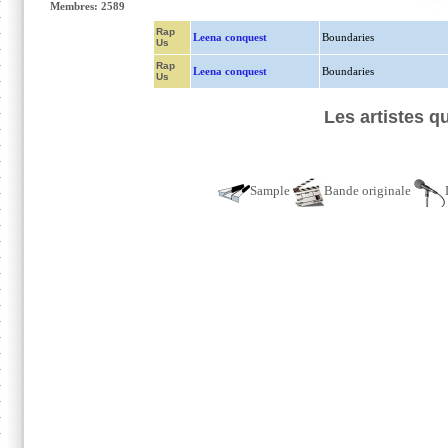
Membres: 2589
Rap
Leena conquest
Boundaries
Us
Rap
Leena conquest
Boundaries
Us
Les artistes 
Sample
Bande originale