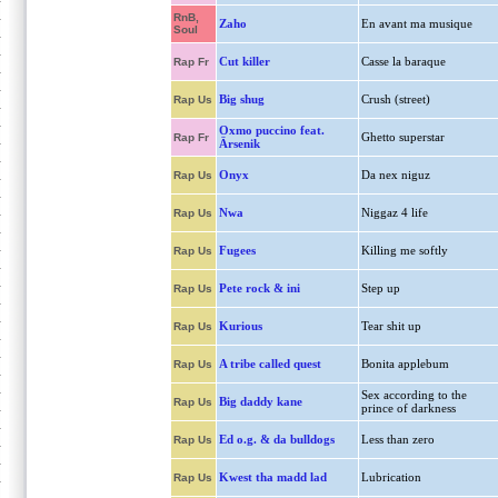
RnB,
Zaho
En avant ma musique
Soul
Cut killer
Casse la baraque
Rap Fr
Big shug
Crush (street)
Rap Us
Oxmo puccino feat.
Ghetto superstar
Rap Fr
Ärsenik
Onyx
Da nex niguz
Rap Us
Nwa
Niggaz 4 life
Rap Us
Fugees
Killing me softly
Rap Us
Pete rock & ini
Step up
Rap Us
Kurious
Tear shit up
Rap Us
A tribe called quest
Bonita applebum
Rap Us
Sex according to the
Big daddy kane
Rap Us
prince of darkness
Ed o.g. & da bulldogs
Less than zero
Rap Us
Kwest tha madd lad
Lubrication
Rap Us