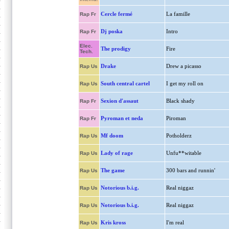
Cercle fermé
La famille
Rap Fr
Dj poska
Intro
Rap Fr
Elec.
The prodigy
Fire
Tech.
Drake
Drew a picasso
Rap Us
South central cartel
I get my roll on
Rap Us
Sexion d'assaut
Black shady
Rap Fr
Pyroman et neda
Piroman
Rap Fr
Mf doom
Potholderz
Rap Us
Lady of rage
Unfu**witable
Rap Us
The game
300 bars and runnin'
Rap Us
Notorious b.i.g.
Real niggaz
Rap Us
Notorious b.i.g.
Real niggaz
Rap Us
Kris kross
I'm real
Rap Us