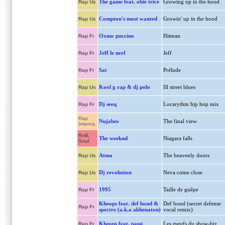
The game feat. obie trice
Growing up in the hood
Rap Us
Compton's most wanted
Growin' up in the hood
Rap Us
Oxmo puccino
Hitman
Rap Fr
Jeff le nerf
Jeff
Rap Fr
Sat
Prélude
Rap Fr
Kool g rap & dj polo
Ill street blues
Rap Us
Dj seeq
Locarythm hip hop mix
Rap Fr
Rap
Nujabes
The final view
Interna.
RnB,
The weeknd
Niagara falls
Soul
Atma
The heavenly doors
Rap Us
Dj revolution
Neva come close
Rap Us
1995
Taille de guêpe
Rap Fr
Kheops feat. def bond &
Def bond (secret defense
Rap Fr
spectre (a.k.a akhenaton)
vocal remix)
Kheops feat. passi
Les meufs du show-biz
Rap Fr