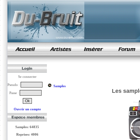
samples de rap
Se connecter
Pseudo :
Samples
Les sampl
Passe :
Ouvrir un compte
Samples: 64835
Reprises: 4006