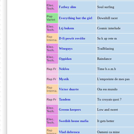
Elec.
Fatboy slim
Soul surfing
Tech.
Pop
Everything but the girl
Downhill racer
Variet
Elec.
Ltj bukem
Cosmic interlude
Tech.
Rap
D-fi powèt revòlte
Sa k ap rete m
Interna.
Elec.
Wiseguys
Trailblazing
Tech.
Elec.
Oppidan
Raindance
Tech.
Nekfeu
Time b.o.m.b
Rap Fr
Mystik
L'empreinte de mes pas
Rap Fr
Rap
Victor duarte
Oia ess mundo
Interna.
Tandem
Tu croyais quoi ?
Rap Fr
Elec.
Greens keepers
Low and sweet
Tech.
Elec.
Swedish house mafia
It gets better
Tech.
Rap
Vlad dobrescu
Oameni ca mine
Interna.