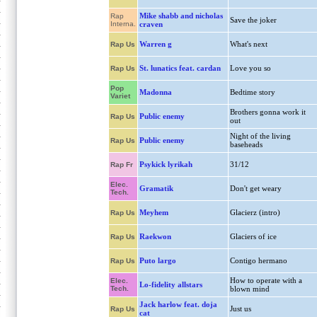
Mike shabb and nicholas
Rap
Save the joker
Interna.
craven
Warren g
What's next
Rap Us
St. lunatics feat. cardan
Love you so
Rap Us
Pop
Madonna
Bedtime story
Variet
Brothers gonna work it
Public enemy
Rap Us
out
Night of the living
Public enemy
Rap Us
baseheads
Psykick lyrikah
31/12
Rap Fr
Elec.
Gramatik
Don't get weary
Tech.
Meyhem
Glacierz (intro)
Rap Us
Raekwon
Glaciers of ice
Rap Us
Puto largo
Contigo hermano
Rap Us
How to operate with a
Elec.
Lo-fidelity allstars
Tech.
blown mind
Jack harlow feat. doja
Just us
Rap Us
cat