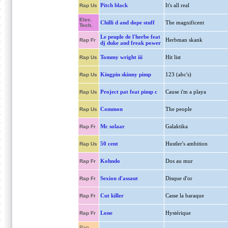
Pitch black
It's all real
Rap Us
Elec.
Chilli d and dope stuff
The magnificent
Tech.
Le peuple de l'herbe feat
Herbman skank
Rap Fr
dj duke and freak power
Tommy wright iii
Hit list
Rap Us
Kingpin skinny pimp
123 (abc's)
Rap Us
Project pat feat pimp c
Cause i'm a playa
Rap Us
Common
The people
Rap Us
Mc solaar
Galaktika
Rap Fr
50 cent
Hustler's ambition
Rap Us
Kohndo
Dos au mur
Rap Fr
Sexion d'assaut
Disque d'or
Rap Fr
Cut killer
Casse la baraque
Rap Fr
Lone
Hystérique
Rap Fr
Rap