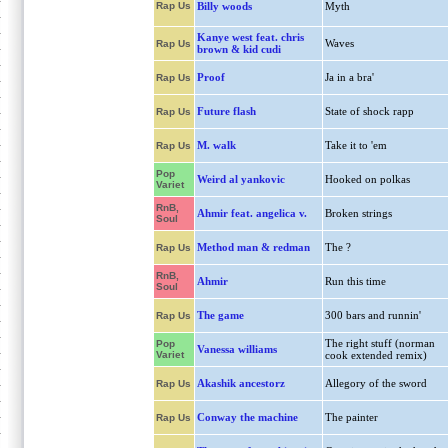
Rap Us
Billy woods
Myth
Kanye west feat. chris
Waves
Rap Us
brown & kid cudi
Proof
Ja in a bra'
Rap Us
Future flash
State of shock rapp
Rap Us
M. walk
Take it to 'em
Rap Us
Pop
Weird al yankovic
Hooked on polkas
Variet
RnB,
Ahmir feat. angelica v.
Broken strings
Soul
Method man & redman
The ?
Rap Us
RnB,
Ahmir
Run this time
Soul
The game
300 bars and runnin'
Rap Us
The right stuff (norman
Pop
Vanessa williams
Variet
cook extended remix)
Akashik ancestorz
Allegory of the sword
Rap Us
Conway the machine
The painter
Rap Us