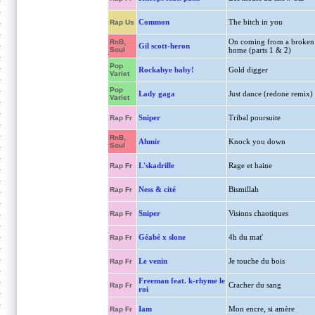
Common
The bitch in you
Rap Us
On coming from a broken
RnB,
Gil scott-heron
Soul
home (parts 1 & 2)
Pop
Rockabye baby!
Gold digger
Variet
Pop
Lady gaga
Just dance (redone remix)
Variet
Sniper
Tribal poursuite
Rap Fr
RnB,
Ahmir
Knock you down
Soul
L'skadrille
Rage et haine
Rap Fr
Ness & cité
Bismillah
Rap Fr
Sniper
Visions chaotiques
Rap Fr
Géabé x slone
4h du mat'
Rap Fr
Le venin
Je touche du bois
Rap Fr
Freeman feat. k-rhyme le
Cracher du sang
Rap Fr
roi
Iam
Mon encre, si amère
Rap Fr