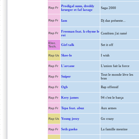
Prodigal sunn, dreddy
Rap Fr
Saga 2000
krueger et faf larage
Rap Fr
Iam
Dj daz présente...
Freeman feat. k-rhyme le
Rap Fr
Combien j'ai ramé
roi
Elec.
Girl talk
Set it off
Tech.
Skee-lo
I wish
Rap Us
L'arcane
L'union fait la force
Rap Fr
Tout le monde lève les
Sniper
Rap Fr
bras
Ogb
Rap offensif
Rap Fr
Kery james
94 c'est le barça
Rap Fr
Tepa feat. abuz
Aux armes
Rap Fr
Young jeezy
Go crazy
Rap Us
Seth gueko
La famille mesrine
Rap Fr