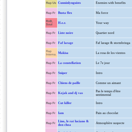
Cunninlynguists
Enemies with benefits
Rap Us
Busta flex
Ma force
Rap Fr
RnB,
H.e.r.
Your way
Soul
Liste noire
Quartier nord
Rap Fr
Faf larage
Faf larage & stormbringa
Rap Fr
Rap
Makisa
La rosa de los vientos
Interna.
La constellation
Le 7e jour
Rap Fr
Sniper
Intro
Rap Fr
Chiens de paille
Comme un aimant
Rap Fr
Pas le temps d'être
Kojak and dj vas
Rap Fr
sentimental
Cut killer
Intro
Rap Fr
Iam
Pain au chocolat
Rap Fr
Lino, le rat luciano &
Atmosphère suspecte
Rap Fr
don choa