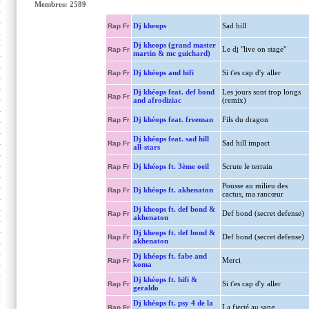
Membres: 2589
Dj kheops
Sad hill
Rap Fr
Dj kheops (grand master
Le dj "live on stage"
Rap Fr
martin & mc guichard)
Dj khéops and hifi
Si t'es cap d'y aller
Rap Fr
Dj khéops feat. def bond
Les jours sont trop longs
Rap Fr
and afrodiziac
(remix)
Dj khéops feat. freeman
Fils du dragon
Rap Fr
Dj khéops feat. sad hill
Sad hill impact
Rap Fr
all-stars
Dj khéops ft. 3ème oeil
Scrute le terrain
Rap Fr
Pousse au milieu des
Dj khéops ft. akhenaton
Rap Fr
cactus, ma rancœur
Dj kheops ft. def bond &
Def bond (secret defense)
Rap Fr
akhenaton
Dj kheops ft. def bond &
Def bond (secret defense)
Rap Fr
akhenaton
Dj khéops ft. fabe and
Merci
Rap Fr
koma
Dj khéops ft. hifi &
Si t'es cap d'y aller
Rap Fr
geraldo
Dj khéops ft. psy 4 de la
La fierté au sang
Rap Fr