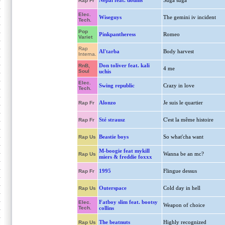
Népal feat. doums
Suga suga
Rap Fr
Elec.
Wiseguys
The gemini iv incident
Tech.
Pop
Pinkpantheress
Romeo
Variet
Rap
Al'tarba
Body harvest
Interna.
Don toliver feat. kali
RnB,
4 me
Soul
uchis
Elec.
Swing republic
Crazy in love
Tech.
Alonzo
Je suis le quartier
Rap Fr
Sté strausz
C'est la même histoire
Rap Fr
Beastie boys
So what'cha want
Rap Us
M-boogie feat mykill
Wanna be an mc?
Rap Us
miers & freddie foxxx
1995
Flingue dessus
Rap Fr
Outerspace
Cold day in hell
Rap Us
Fatboy slim feat. bootsy
Elec.
Weapon of choice
Tech.
collins
The beatnuts
Highly recognized
Rap Us