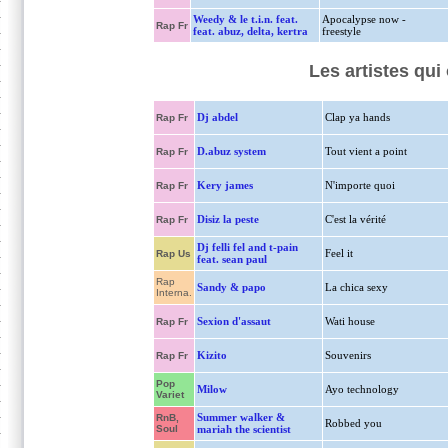
Weedy & le t.i.n. feat.
Apocalypse now -
Rap Fr
feat. abuz, delta, kertra
freestyle
Les artistes qu
Dj abdel
Clap ya hands
Rap Fr
D.abuz system
Tout vient a point
Rap Fr
Kery james
N'importe quoi
Rap Fr
Disiz la peste
C'est la vérité
Rap Fr
Dj felli fel and t-pain
Feel it
Rap Us
feat. sean paul
Rap
Sandy & papo
La chica sexy
Interna.
Sexion d'assaut
Wati house
Rap Fr
Kizito
Souvenirs
Rap Fr
Pop
Milow
Ayo technology
Variet
Summer walker &
RnB,
Robbed you
Soul
mariah the scientist