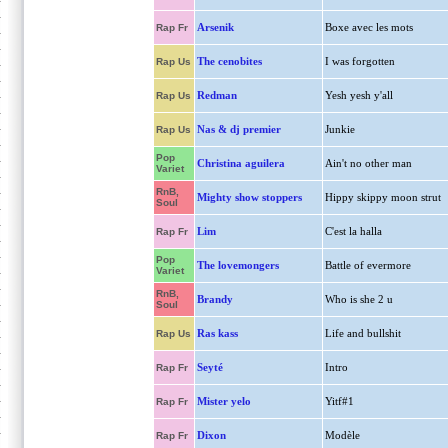
Arsenik
Boxe avec les mots
Rap Fr
The cenobites
I was forgotten
Rap Us
Redman
Yesh yesh y'all
Rap Us
Nas & dj premier
Junkie
Rap Us
Pop
Christina aguilera
Ain't no other man
Variet
RnB,
Mighty show stoppers
Hippy skippy moon strut
Soul
Lim
C'est la halla
Rap Fr
Pop
The lovemongers
Battle of evermore
Variet
RnB,
Brandy
Who is she 2 u
Soul
Ras kass
Life and bullshit
Rap Us
Seyté
Intro
Rap Fr
Mister yelo
Yitf#1
Rap Fr
Dixon
Modèle
Rap Fr