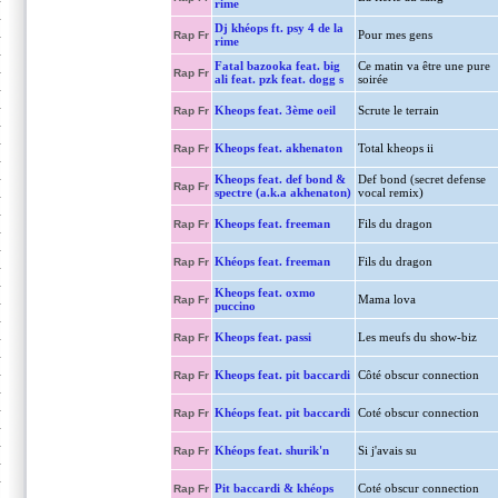
rime
Dj khéops ft. psy 4 de la
Pour mes gens
Rap Fr
rime
Fatal bazooka feat. big
Ce matin va être une pure
Rap Fr
ali feat. pzk feat. dogg s
soirée
Kheops feat. 3ème oeil
Scrute le terrain
Rap Fr
Kheops feat. akhenaton
Total kheops ii
Rap Fr
Kheops feat. def bond &
Def bond (secret defense
Rap Fr
spectre (a.k.a akhenaton)
vocal remix)
Kheops feat. freeman
Fils du dragon
Rap Fr
Khéops feat. freeman
Fils du dragon
Rap Fr
Kheops feat. oxmo
Mama lova
Rap Fr
puccino
Kheops feat. passi
Les meufs du show-biz
Rap Fr
Kheops feat. pit baccardi
Côté obscur connection
Rap Fr
Khéops feat. pit baccardi
Coté obscur connection
Rap Fr
Khéops feat. shurik'n
Si j'avais su
Rap Fr
Pit baccardi & khéops
Coté obscur connection
Rap Fr