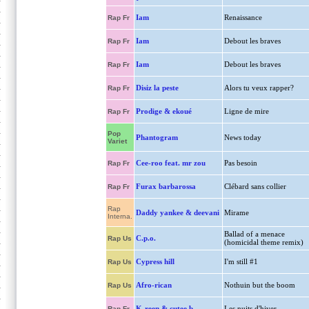
Iam
Renaissance
Rap Fr
Iam
Debout les braves
Rap Fr
Iam
Debout les braves
Rap Fr
Disiz la peste
Alors tu veux rapper?
Rap Fr
Prodige & ekoué
Ligne de mire
Rap Fr
Pop
Phantogram
News today
Variet
Cee-roo feat. mr zou
Pas besoin
Rap Fr
Furax barbarossa
Clébard sans collier
Rap Fr
Rap
Daddy yankee & deevani
Mirame
Interna.
Ballad of a menace
C.p.o.
Rap Us
(homicidal theme remix)
Cypress hill
I'm still #1
Rap Us
Afro-rican
Nothuin but the boom
Rap Us
K-reen & cutee b
Les nuits d'hiver
Rap Fr