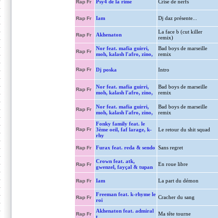
Psy4 de la rime
Crise de nerfs
Rap Fr
Iam
Dj daz présente...
Rap Fr
La face b (cut killer
Akhenaton
Rap Fr
remix)
Nor feat. mafia guirri,
Bad boys de marseille
Rap Fr
moh, kalash l'afro, zino,
remix
Rap Fr
Dj poska
Intro
Nor feat. mafia guirri,
Bad boys de marseille
Rap Fr
moh, kalash l'afro, zino,
remix
Nor feat. mafia guirri,
Bad boys de marseille
Rap Fr
moh, kalash l'afro, zino,
remix
Fonky family feat. le
Rap Fr
3ème oeil, faf larage, k-
Le retour du shit squad
rhy
Furax feat. reda & sendo
Sans regret
Rap Fr
Crown feat. atk,
En roue libre
Rap Fr
gwenzel, fayçal & tupan
Iam
La part du démon
Rap Fr
Freeman feat. k-rhyme le
Cracher du sang
Rap Fr
roi
Akhenaton feat. admiral
Ma tête tourne
Rap Fr
t