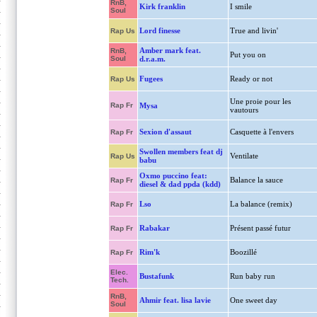
RnB,
Kirk franklin
I smile
Soul
Lord finesse
True and livin'
Rap Us
Amber mark feat.
RnB,
Put you on
Soul
d.r.a.m.
Fugees
Ready or not
Rap Us
Une proie pour les
Rap Fr
Mysa
vautours
Sexion d'assaut
Casquette à l'envers
Rap Fr
Swollen members feat dj
Ventilate
Rap Us
babu
Oxmo puccino feat:
Balance la sauce
Rap Fr
diesel & dad ppda (kdd)
Lso
La balance (remix)
Rap Fr
Rabakar
Présent passé futur
Rap Fr
Rim'k
Boozillé
Rap Fr
Elec.
Bustafunk
Run baby run
Tech.
RnB,
Ahmir feat. lisa lavie
One sweet day
Soul