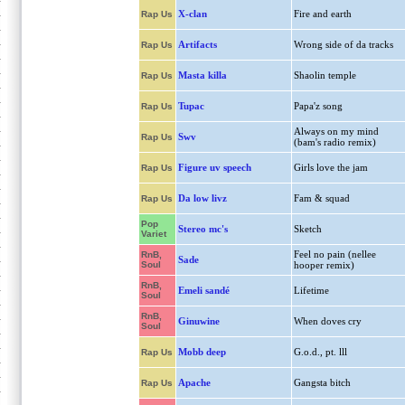
X-clan
Fire and earth
Rap Us
Artifacts
Wrong side of da tracks
Rap Us
Masta killa
Shaolin temple
Rap Us
Tupac
Papa'z song
Rap Us
Always on my mind
Swv
Rap Us
(bam's radio remix)
Figure uv speech
Girls love the jam
Rap Us
Da low livz
Fam & squad
Rap Us
Pop
Stereo mc's
Sketch
Variet
Feel no pain (nellee
RnB,
Sade
Soul
hooper remix)
RnB,
Emeli sandé
Lifetime
Soul
RnB,
Ginuwine
When doves cry
Soul
Mobb deep
G.o.d., pt. lll
Rap Us
Apache
Gangsta bitch
Rap Us