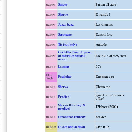
Sniper
Panam all starz
Rap Fr
Sheryo
En garde !
Rap Fr
Jazzy bazz
Les chemins
Rap Fr
Structure
Dans ta face
Rap Fr
Tis feat kefyr
Attitude
Rap Fr
Cut killer feat. dj pone,
Rap Fr
dj mouss & doudou
Double h dj crew intro
masta
Le saint
90's
Rap Fr
Elec.
Foul play
Dubbing you
Tech.
Sheryo
Ghetto trip
Rap Fr
Qu'est ce qu'on nous
Prodige
Rap Fr
offre?
Sheryo (ft. casey &
J'élabore (2000)
Rap Fr
prodige)
Dixon feat kennedy
Esclave
Rap Fr
Dj ace and daquan
Give it up
Rap Us