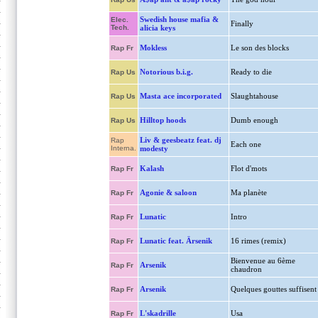
Swedish house mafia &
Elec.
Finally
Tech.
alicia keys
Mokless
Le son des blocks
Rap Fr
Notorious b.i.g.
Ready to die
Rap Us
Masta ace incorporated
Slaughtahouse
Rap Us
Hilltop hoods
Dumb enough
Rap Us
Liv & geesbeatz feat. dj
Rap
Each one
Interna.
modesty
Kalash
Flot d'mots
Rap Fr
Agonie & saloon
Ma planète
Rap Fr
Lunatic
Intro
Rap Fr
Lunatic feat. Ärsenik
16 rimes (remix)
Rap Fr
Bienvenue au 6ème
Arsenik
Rap Fr
chaudron
Arsenik
Quelques gouttes suffisent
Rap Fr
L'skadrille
Usa
Rap Fr