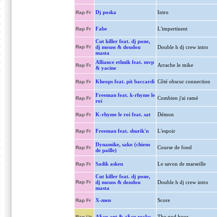
Dj poska
Intro
Rap Fr
Fabe
L'impertinent
Rap Fr
Cut killer feat. dj pone,
Rap Fr
dj mouss & doudou
Double h dj crew intro
masta
Alliance ethnik feat. mvp
Arrache le mike
Rap Fr
& yacine
Kheops feat. pit baccardi
Côté obscur connection
Rap Fr
Freeman feat. k-rhyme le
Combien j'ai ramé
Rap Fr
roi
K-rhyme le roi feat. sat
Démon
Rap Fr
Freeman feat. shurik'n
L'espoir
Rap Fr
Dynamike, sako (chiens
Course de fond
Rap Fr
de paille)
Sadik asken
Le savon de marseille
Rap Fr
Cut killer feat. dj pone,
Rap Fr
dj mouss & doudou
Double h dj crew intro
masta
X-men
Score
Rap Fr
A$ap ant & a$ap rocky
The god hour
Rap Us