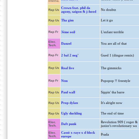
Interna.
Crown feat. phil da
No doubtz
Rap Us
agony, saigon & j-hood
Tha gim
Let it go
Rap Us
Rap Fr
3ème oeil
L'enfant terrible
Elec.
Danzel
You are all of that
Tech.
Rap Fr
2 bal 2 neg'
Gued 1 (dingue remix)
Rap Us
Real live
The gimmicks
Rap Fr
Ntm
Popopop !! freestyle
Paul wall
Sippin' tha barre
Rap Us
Prop dylan
It's alright now
Rap Us
Ugly duckling
The end of time
Rap Us
Revolution 909 ( roger &
Elec.
Daft punk
Tech.
junior's revolutionary wa
Cassö x raye x d block
Elec.
Prada
Tech.
europe