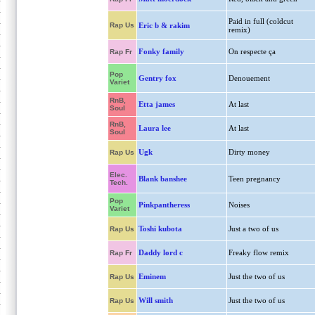
Paid in full (coldcut
Rap Us
Eric b & rakim
remix)
Fonky family
On respecte ça
Rap Fr
Pop
Gentry fox
Denouement
Variet
RnB,
Etta james
At last
Soul
RnB,
Laura lee
At last
Soul
Ugk
Dirty money
Rap Us
Elec.
Blank banshee
Teen pregnancy
Tech.
Pop
Pinkpantheress
Noises
Variet
Toshi kubota
Just a two of us
Rap Us
Daddy lord c
Freaky flow remix
Rap Fr
Eminem
Just the two of us
Rap Us
Will smith
Just the two of us
Rap Us