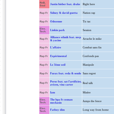
RnB,
Justin bieber feat. drake
Right here
Soul
Sidney & david guetta
Nation rap
Rap Fr
Odezenne
Tic tac
Rap Fr
Elec.
Linkin park
Session
Tech.
Alliance ethnik feat. mvp
Arrache le mike
Rap Fr
& yacine
L'affaire
Combat sans fin
Rap Fr
Expérimental
Confonds pas
Rap Fr
Le 3ème oeil
Manipule
Rap Fr
Furax feat. reda & sendo
Sans regret
Rap Fr
Perso feat. sat l'artificier,
Rap Fr
Real talk
avicen, vinz carter
Iam
Misère
Rap Fr
The bpa ft connan
Elec.
Jumps the fence
Tech.
mockasin
Elec.
Fatboy slim
Long way from home
Tech.