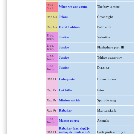
RnB,
When we are young
The boy is mine
Soul
Jelani
Great night
Rap Us
Hard 2 obtain
Babble on
Rap Us
Elec.
Justice
Valentine
Tech.
Elec.
Justice
Planisphere part. lll
Tech.
Elec.
Justice
Tthhee ppaarrttyy
Tech.
Elec.
Justice
D.a.n.c.e
Tech.
Rap Fr
Coloquinte
Ultima forsan
Cut killer
Intro
Rap Fr
Mission suicide
Sport de sang
Rap Fr
Rabakar
M.a.v.e.r.i.c.k
Rap Fr
Elec.
Martin garrix
Animals
Tech.
Rabakar feat. skp2jv,
Rap Fr
moha, elc, malason &
Carte postale d’n.y.c