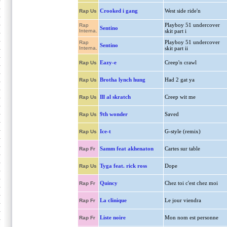
Crooked i gang
West side ride'n
Rap Us
Playboy 51 undercover
Rap
Sentino
Interna.
skit part i
Playboy 51 undercover
Rap
Sentino
Interna.
skit part ii
Eazy-e
Creep'n crawl
Rap Us
Brotha lynch hung
Had 2 gat ya
Rap Us
Ill al skratch
Creep wit me
Rap Us
9th wonder
Saved
Rap Us
Ice-t
G-style (remix)
Rap Us
Samm feat akhenaton
Cartes sur table
Rap Fr
Tyga feat. rick ross
Dope
Rap Us
Quincy
Chez toi c'est chez moi
Rap Fr
La clinique
Le jour viendra
Rap Fr
Liste noire
Mon nom est personne
Rap Fr