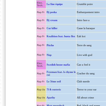
Elec.
La fine équipe
Crumble poire
Tech.
Dj poska
Embarquement intro
Rap Fr
Dj cream
Intro face a
Rap Fr
Cut killer
Casse la baraque
Rap Fr
Koalition feat. busta flex
Eah koi
Rap Fr
Rap Fr
Pitcho
Terre de sang
Rap Fr
Niqc
Live with god
Elec.
Swedish house mafia
Can u feel it
Tech.
Freeman feat. k-rhyme le
Cracher du sang
Rap Fr
roi
Le 3ème oeil
Club merde
Rap Fr
7l & esoteric
Terror to your ear
Rap Us
Apathy
All about crime
Rap Us
Matt moerdock
Red, black and green
Rap Fr