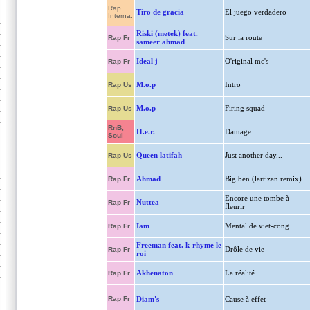
Rap
Tiro de gracia
El juego verdadero
Interna.
Riski (metek) feat.
Sur la route
Rap Fr
sameer ahmad
Ideal j
O'riginal mc's
Rap Fr
M.o.p
Intro
Rap Us
M.o.p
Firing squad
Rap Us
RnB,
H.e.r.
Damage
Soul
Queen latifah
Just another day...
Rap Us
Ahmad
Big ben (lartizan remix)
Rap Fr
Encore une tombe à
Nuttea
Rap Fr
fleurir
Iam
Mental de viet-cong
Rap Fr
Freeman feat. k-rhyme le
Drôle de vie
Rap Fr
roi
Akhenaton
La réalité
Rap Fr
Rap Fr
Diam's
Cause à effet