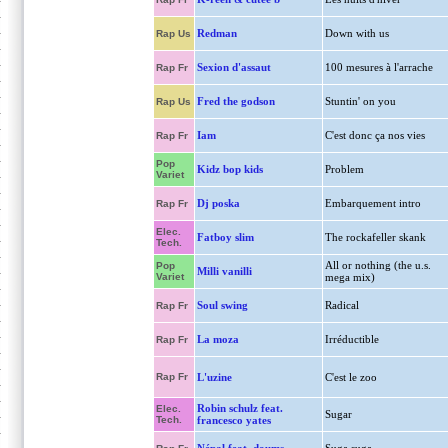
Redman
Down with us
Rap Us
Sexion d'assaut
100 mesures à l'arrache
Rap Fr
Fred the godson
Stuntin' on you
Rap Us
Iam
C'est donc ça nos vies
Rap Fr
Pop
Kidz bop kids
Problem
Variet
Dj poska
Embarquement intro
Rap Fr
Elec.
Fatboy slim
The rockafeller skank
Tech.
All or nothing (the u.s.
Pop
Milli vanilli
Variet
mega mix)
Soul swing
Radical
Rap Fr
La moza
Irréductible
Rap Fr
Rap Fr
L'uzine
C'est le zoo
Robin schulz feat.
Elec.
Sugar
Tech.
francesco yates