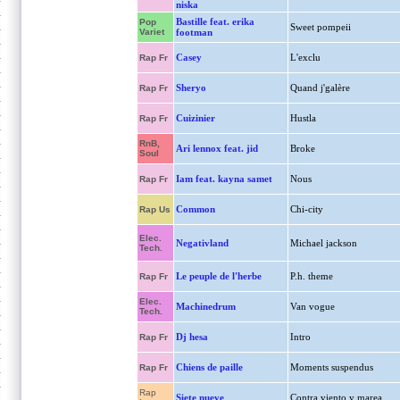
niska
Bastille feat. erika
Pop
Sweet pompeii
Variet
footman
Casey
L'exclu
Rap Fr
Sheryo
Quand j'galère
Rap Fr
Cuizinier
Hustla
Rap Fr
RnB,
Ari lennox feat. jid
Broke
Soul
Iam feat. kayna samet
Nous
Rap Fr
Common
Chi-city
Rap Us
Elec.
Negativland
Michael jackson
Tech.
Le peuple de l'herbe
P.h. theme
Rap Fr
Elec.
Machinedrum
Van vogue
Tech.
Dj hesa
Intro
Rap Fr
Chiens de paille
Moments suspendus
Rap Fr
Rap
Siete nueve
Contra viento y marea