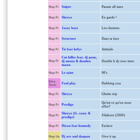
Sniper
Panam all starz
Rap Fr
Sheryo
En garde !
Rap Fr
Jazzy bazz
Les chemins
Rap Fr
Structure
Dans ta face
Rap Fr
Tis feat kefyr
Attitude
Rap Fr
Cut killer feat. dj pone,
Rap Fr
dj mouss & doudou
Double h dj crew intro
masta
Le saint
90's
Rap Fr
Elec.
Foul play
Dubbing you
Tech.
Sheryo
Ghetto trip
Rap Fr
Qu'est ce qu'on nous
Prodige
Rap Fr
offre?
Sheryo (ft. casey &
J'élabore (2000)
Rap Fr
prodige)
Dixon feat kennedy
Esclave
Rap Fr
Dj ace and daquan
Give it up
Rap Us