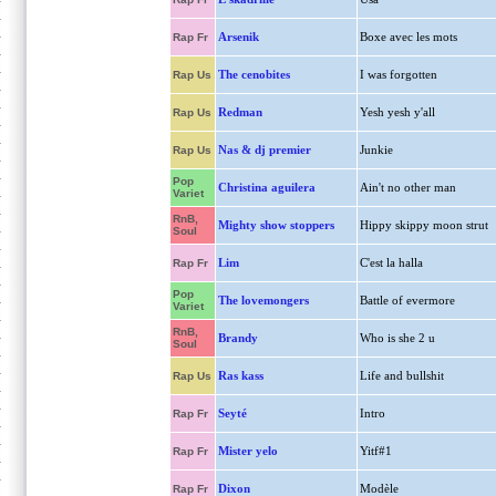
Arsenik
Boxe avec les mots
Rap Fr
The cenobites
I was forgotten
Rap Us
Redman
Yesh yesh y'all
Rap Us
Nas & dj premier
Junkie
Rap Us
Pop
Christina aguilera
Ain't no other man
Variet
RnB,
Mighty show stoppers
Hippy skippy moon strut
Soul
Lim
C'est la halla
Rap Fr
Pop
The lovemongers
Battle of evermore
Variet
RnB,
Brandy
Who is she 2 u
Soul
Ras kass
Life and bullshit
Rap Us
Seyté
Intro
Rap Fr
Mister yelo
Yitf#1
Rap Fr
Dixon
Modèle
Rap Fr