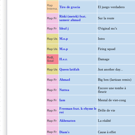
Rap
Tiro de gracia
El juego verdadero
Interna.
Riski (metek) feat.
Sur la route
Rap Fr
sameer ahmad
Ideal j
O'riginal mc's
Rap Fr
M.o.p
Intro
Rap Us
M.o.p
Firing squad
Rap Us
RnB,
H.e.r.
Damage
Soul
Queen latifah
Just another day...
Rap Us
Ahmad
Big ben (lartizan remix)
Rap Fr
Encore une tombe à
Nuttea
Rap Fr
fleurir
Iam
Mental de viet-cong
Rap Fr
Freeman feat. k-rhyme le
Drôle de vie
Rap Fr
roi
Akhenaton
La réalité
Rap Fr
Rap Fr
Diam's
Cause à effet