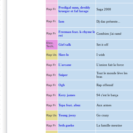
Prodigal sunn, dreddy
Rap Fr
Saga 2000
krueger et faf larage
Rap Fr
Iam
Dj daz présente...
Freeman feat. k-rhyme le
Rap Fr
Combien j'ai ramé
roi
Elec.
Girl talk
Set it off
Tech.
Skee-lo
I wish
Rap Us
L'arcane
L'union fait la force
Rap Fr
Tout le monde lève les
Sniper
Rap Fr
bras
Ogb
Rap offensif
Rap Fr
Kery james
94 c'est le barça
Rap Fr
Tepa feat. abuz
Aux armes
Rap Fr
Young jeezy
Go crazy
Rap Us
Seth gueko
La famille mesrine
Rap Fr