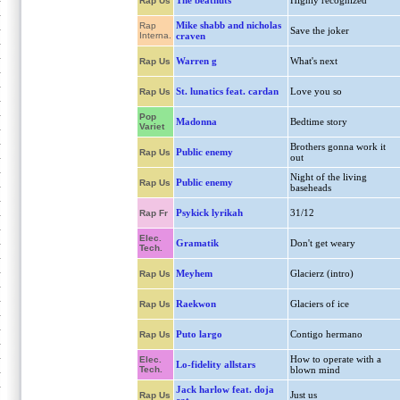
The beatnuts
Highly recognized
Rap Us
Mike shabb and nicholas
Rap
Save the joker
Interna.
craven
Warren g
What's next
Rap Us
St. lunatics feat. cardan
Love you so
Rap Us
Pop
Madonna
Bedtime story
Variet
Brothers gonna work it
Public enemy
Rap Us
out
Night of the living
Public enemy
Rap Us
baseheads
Psykick lyrikah
31/12
Rap Fr
Elec.
Gramatik
Don't get weary
Tech.
Meyhem
Glacierz (intro)
Rap Us
Raekwon
Glaciers of ice
Rap Us
Puto largo
Contigo hermano
Rap Us
How to operate with a
Elec.
Lo-fidelity allstars
Tech.
blown mind
Jack harlow feat. doja
Just us
Rap Us