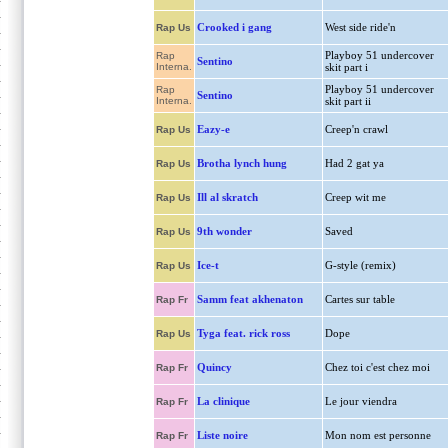
Crooked i gang
West side ride'n
Rap Us
Playboy 51 undercover
Rap
Sentino
Interna.
skit part i
Playboy 51 undercover
Rap
Sentino
Interna.
skit part ii
Eazy-e
Creep'n crawl
Rap Us
Brotha lynch hung
Had 2 gat ya
Rap Us
Ill al skratch
Creep wit me
Rap Us
9th wonder
Saved
Rap Us
Ice-t
G-style (remix)
Rap Us
Samm feat akhenaton
Cartes sur table
Rap Fr
Tyga feat. rick ross
Dope
Rap Us
Quincy
Chez toi c'est chez moi
Rap Fr
La clinique
Le jour viendra
Rap Fr
Liste noire
Mon nom est personne
Rap Fr