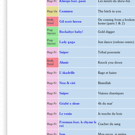
Kheops feat. passi
Les meufs du show-biz
Rap Fr
Common
The bitch in you
Rap Us
On coming from a broken
RnB,
Gil scott-heron
Soul
home (parts 1 & 2)
Pop
Rockabye baby!
Gold digger
Variet
Pop
Lady gaga
Just dance (redone remix)
Variet
Sniper
Tribal poursuite
Rap Fr
RnB,
Ahmir
Knock you down
Soul
L'skadrille
Rage et haine
Rap Fr
Ness & cité
Bismillah
Rap Fr
Sniper
Visions chaotiques
Rap Fr
Géabé x slone
4h du mat'
Rap Fr
Le venin
Je touche du bois
Rap Fr
Freeman feat. k-rhyme le
Cracher du sang
Rap Fr
roi
Iam
Mon encre, si amère
Rap Fr