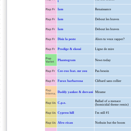
t
Iam
Renaissance
Rap Fr
Iam
Debout les braves
Rap Fr
Iam
Debout les braves
Rap Fr
Disiz la peste
Alors tu veux rapper?
Rap Fr
Prodige & ekoué
Ligne de mire
Rap Fr
Pop
Phantogram
News today
Variet
Cee-roo feat. mr zou
Pas besoin
Rap Fr
Furax barbarossa
Clébard sans collier
Rap Fr
Rap
Daddy yankee & deevani
Mirame
Interna.
Ballad of a menace
C.p.o.
Rap Us
(homicidal theme remix)
Cypress hill
I'm still #1
Rap Us
Afro-rican
Nothuin but the boom
Rap Us