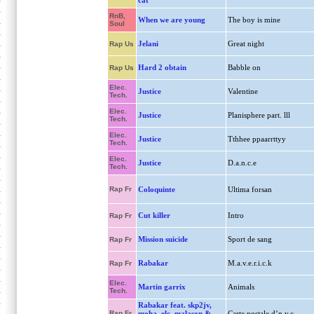
cat
RnB,
When we are young
The boy is mine
Soul
Jelani
Great night
Rap Us
Hard 2 obtain
Babble on
Rap Us
Elec.
Justice
Valentine
Tech.
Elec.
Justice
Planisphere part. lll
Tech.
Elec.
Justice
Tthhee ppaarrttyy
Tech.
Elec.
Justice
D.a.n.c.e
Tech.
Rap Fr
Coloquinte
Ultima forsan
Cut killer
Intro
Rap Fr
Mission suicide
Sport de sang
Rap Fr
Rabakar
M.a.v.e.r.i.c.k
Rap Fr
Elec.
Martin garrix
Animals
Tech.
Rabakar feat. skp2jv,
Rap Fr
moha, elc, malason &
Carte postale d’n.y.c