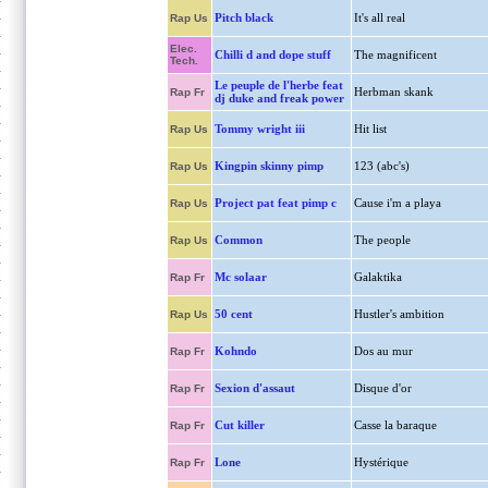
Pitch black
It's all real
Rap Us
Elec.
Chilli d and dope stuff
The magnificent
Tech.
Le peuple de l'herbe feat
Herbman skank
Rap Fr
dj duke and freak power
Tommy wright iii
Hit list
Rap Us
Kingpin skinny pimp
123 (abc's)
Rap Us
Project pat feat pimp c
Cause i'm a playa
Rap Us
Common
The people
Rap Us
Mc solaar
Galaktika
Rap Fr
50 cent
Hustler's ambition
Rap Us
Kohndo
Dos au mur
Rap Fr
Sexion d'assaut
Disque d'or
Rap Fr
Cut killer
Casse la baraque
Rap Fr
Lone
Hystérique
Rap Fr