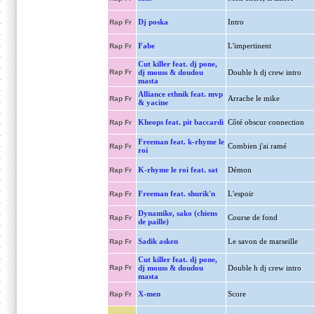
Dj poska
Intro
Rap Fr
Fabe
L'impertinent
Rap Fr
Cut killer feat. dj pone,
Rap Fr
dj mouss & doudou
Double h dj crew intro
masta
Alliance ethnik feat. mvp
Arrache le mike
Rap Fr
& yacine
Kheops feat. pit baccardi
Côté obscur connection
Rap Fr
Freeman feat. k-rhyme le
Combien j'ai ramé
Rap Fr
roi
K-rhyme le roi feat. sat
Démon
Rap Fr
Freeman feat. shurik'n
L'espoir
Rap Fr
Dynamike, sako (chiens
Course de fond
Rap Fr
de paille)
Sadik asken
Le savon de marseille
Rap Fr
Cut killer feat. dj pone,
Rap Fr
dj mouss & doudou
Double h dj crew intro
masta
X-men
Score
Rap Fr