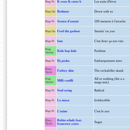
K-reen & cutee b
Les nuits d'hiver
Rap Fr
Redman
Down with us
Rap Us
Sexion d'assaut
100 mesures à l'arrache
Rap Fr
Fred the godson
Stuntin' on you
Rap Us
Iam
C'est donc ça nos vies
Rap Fr
Pop
Kidz bop kids
Problem
Variet
Dj poska
Embarquement intro
Rap Fr
Elec.
Fatboy slim
The rockafeller skank
Tech.
All or nothing (the u.s.
Pop
Milli vanilli
Variet
mega mix)
Soul swing
Radical
Rap Fr
La moza
Irréductible
Rap Fr
Rap Fr
L'uzine
C'est le zoo
Robin schulz feat.
Elec.
Sugar
Tech.
francesco yates