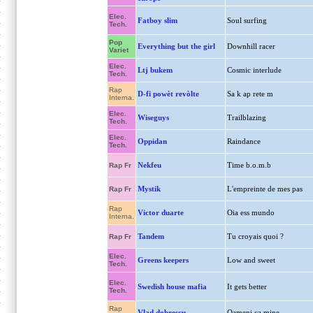
Elec.
Fatboy slim
Soul surfing
Tech.
Pop
Everything but the girl
Downhill racer
Variet
Elec.
Ltj bukem
Cosmic interlude
Tech.
Rap
D-fi powèt revòlte
Sa k ap rete m
Interna.
Elec.
Wiseguys
Trailblazing
Tech.
Elec.
Oppidan
Raindance
Tech.
Nekfeu
Time b.o.m.b
Rap Fr
Mystik
L'empreinte de mes pas
Rap Fr
Rap
Victor duarte
Oia ess mundo
Interna.
Tandem
Tu croyais quoi ?
Rap Fr
Elec.
Greens keepers
Low and sweet
Tech.
Elec.
Swedish house mafia
It gets better
Tech.
Rap
Vlad dobrescu
Oameni ca mine