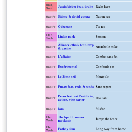
RnB,
Justin bieber feat. drake
Right here
Soul
Sidney & david guetta
Nation rap
Rap Fr
Odezenne
Tic tac
Rap Fr
Elec.
Linkin park
Session
Tech.
Alliance ethnik feat. mvp
Arrache le mike
Rap Fr
& yacine
L'affaire
Combat sans fin
Rap Fr
Expérimental
Confonds pas
Rap Fr
Le 3ème oeil
Manipule
Rap Fr
Furax feat. reda & sendo
Sans regret
Rap Fr
Perso feat. sat l'artificier,
Rap Fr
Real talk
avicen, vinz carter
Iam
Misère
Rap Fr
The bpa ft connan
Elec.
Jumps the fence
Tech.
mockasin
Elec.
Fatboy slim
Long way from home
Tech.