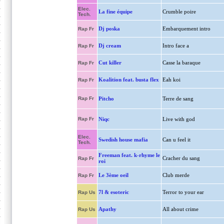
Elec.
La fine équipe
Crumble poire
Tech.
Dj poska
Embarquement intro
Rap Fr
Dj cream
Intro face a
Rap Fr
Cut killer
Casse la baraque
Rap Fr
Koalition feat. busta flex
Eah koi
Rap Fr
Rap Fr
Pitcho
Terre de sang
Rap Fr
Niqc
Live with god
Elec.
Swedish house mafia
Can u feel it
Tech.
Freeman feat. k-rhyme le
Cracher du sang
Rap Fr
roi
Le 3ème oeil
Club merde
Rap Fr
7l & esoteric
Terror to your ear
Rap Us
Apathy
All about crime
Rap Us