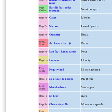
niska
Bastille feat. erika
Pop
Sweet pompeii
Variet
footman
Casey
L'exclu
Rap Fr
Sheryo
Quand j'galère
Rap Fr
Cuizinier
Hustla
Rap Fr
RnB,
Ari lennox feat. jid
Broke
Soul
Iam feat. kayna samet
Nous
Rap Fr
Common
Chi-city
Rap Us
Elec.
Negativland
Michael jackson
Tech.
Le peuple de l'herbe
P.h. theme
Rap Fr
Elec.
Machinedrum
Van vogue
Tech.
Dj hesa
Intro
Rap Fr
Chiens de paille
Moments suspendus
Rap Fr
Rap