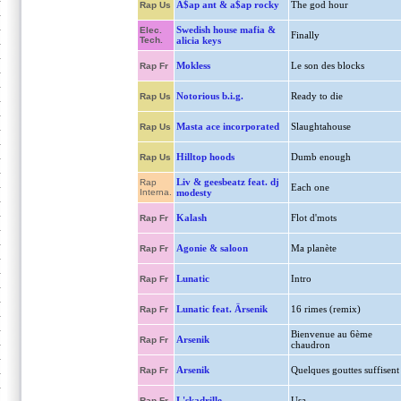
A$ap ant & a$ap rocky
The god hour
Rap Us
Swedish house mafia &
Elec.
Finally
Tech.
alicia keys
Mokless
Le son des blocks
Rap Fr
Notorious b.i.g.
Ready to die
Rap Us
Masta ace incorporated
Slaughtahouse
Rap Us
Hilltop hoods
Dumb enough
Rap Us
Liv & geesbeatz feat. dj
Rap
Each one
Interna.
modesty
Kalash
Flot d'mots
Rap Fr
Agonie & saloon
Ma planète
Rap Fr
Lunatic
Intro
Rap Fr
Lunatic feat. Ärsenik
16 rimes (remix)
Rap Fr
Bienvenue au 6ème
Arsenik
Rap Fr
chaudron
Arsenik
Quelques gouttes suffisent
Rap Fr
L'skadrille
Usa
Rap Fr