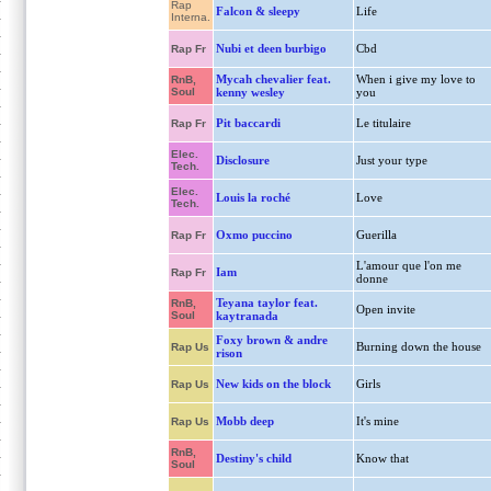
Rap
Falcon & sleepy
Life
Interna.
Nubi et deen burbigo
Cbd
Rap Fr
Mycah chevalier feat.
When i give my love to
RnB,
Soul
kenny wesley
you
Pit baccardi
Le titulaire
Rap Fr
Elec.
Disclosure
Just your type
Tech.
Elec.
Louis la roché
Love
Tech.
Oxmo puccino
Guerilla
Rap Fr
L'amour que l'on me
Iam
Rap Fr
donne
Teyana taylor feat.
RnB,
Open invite
Soul
kaytranada
Foxy brown & andre
Burning down the house
Rap Us
rison
New kids on the block
Girls
Rap Us
Mobb deep
It's mine
Rap Us
RnB,
Destiny's child
Know that
Soul