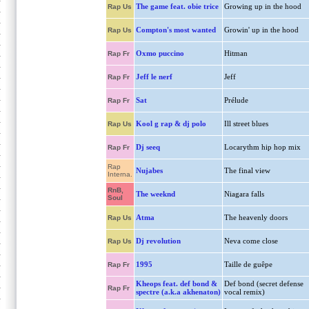
The game feat. obie trice
Growing up in the hood
Rap Us
Compton's most wanted
Growin' up in the hood
Rap Us
Oxmo puccino
Hitman
Rap Fr
Jeff le nerf
Jeff
Rap Fr
Sat
Prélude
Rap Fr
Kool g rap & dj polo
Ill street blues
Rap Us
Dj seeq
Locarythm hip hop mix
Rap Fr
Rap
Nujabes
The final view
Interna.
RnB,
The weeknd
Niagara falls
Soul
Atma
The heavenly doors
Rap Us
Dj revolution
Neva come close
Rap Us
1995
Taille de guêpe
Rap Fr
Kheops feat. def bond &
Def bond (secret defense
Rap Fr
spectre (a.k.a akhenaton)
vocal remix)