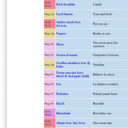
RnB,
Kirk franklin
I smile
Soul
Lord finesse
True and livin'
Rap Us
Amber mark feat.
RnB,
Put you on
Soul
d.r.a.m.
Fugees
Ready or not
Rap Us
Une proie pour les
Rap Fr
Mysa
vautours
Sexion d'assaut
Casquette à l'envers
Rap Fr
Swollen members feat dj
Ventilate
Rap Us
babu
Oxmo puccino feat:
Balance la sauce
Rap Fr
diesel & dad ppda (kdd)
Lso
La balance (remix)
Rap Fr
Rabakar
Présent passé futur
Rap Fr
Rim'k
Boozillé
Rap Fr
Elec.
Bustafunk
Run baby run
Tech.
RnB,
Ahmir feat. lisa lavie
One sweet day
Soul