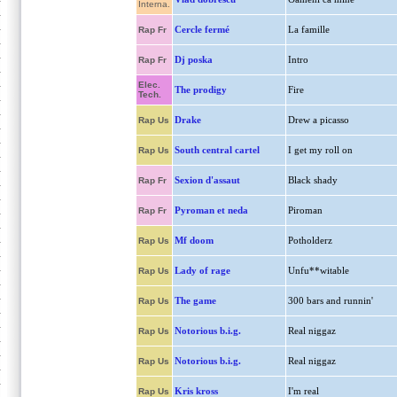
Interna.
Cercle fermé
La famille
Rap Fr
Dj poska
Intro
Rap Fr
Elec.
The prodigy
Fire
Tech.
Drake
Drew a picasso
Rap Us
South central cartel
I get my roll on
Rap Us
Sexion d'assaut
Black shady
Rap Fr
Pyroman et neda
Piroman
Rap Fr
Mf doom
Potholderz
Rap Us
Lady of rage
Unfu**witable
Rap Us
The game
300 bars and runnin'
Rap Us
Notorious b.i.g.
Real niggaz
Rap Us
Notorious b.i.g.
Real niggaz
Rap Us
Kris kross
I'm real
Rap Us