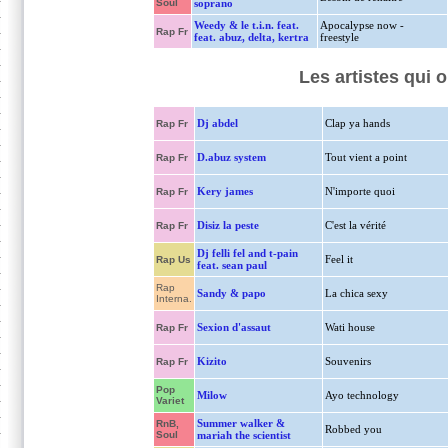
Soul
soprano
Weedy & le t.i.n. feat.
Apocalypse now -
Rap Fr
feat. abuz, delta, kertra
freestyle
Les artistes qui 
Dj abdel
Clap ya hands
Rap Fr
D.abuz system
Tout vient a point
Rap Fr
Kery james
N'importe quoi
Rap Fr
Disiz la peste
C'est la vérité
Rap Fr
Dj felli fel and t-pain
Feel it
Rap Us
feat. sean paul
Rap
Sandy & papo
La chica sexy
Interna.
Sexion d'assaut
Wati house
Rap Fr
Kizito
Souvenirs
Rap Fr
Pop
Milow
Ayo technology
Variet
Summer walker &
RnB,
Robbed you
Soul
mariah the scientist