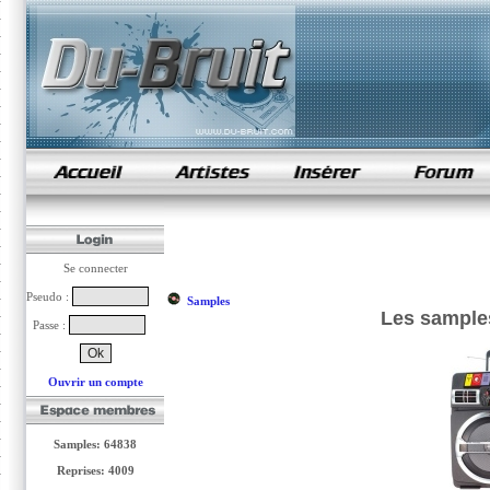
samples de rap
Se connecter
Pseudo :
Samples
Les samples
Passe :
Ouvrir un compte
Samples: 64838
Reprises: 4009