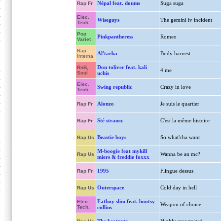
Népal feat. doums
Suga suga
Rap Fr
Elec.
Wiseguys
The gemini iv incident
Tech.
Pop
Pinkpantheress
Romeo
Variet
Rap
Al'tarba
Body harvest
Interna.
Don toliver feat. kali
RnB,
4 me
Soul
uchis
Elec.
Swing republic
Crazy in love
Tech.
Alonzo
Je suis le quartier
Rap Fr
Sté strausz
C'est la même histoire
Rap Fr
Beastie boys
So what'cha want
Rap Us
M-boogie feat mykill
Wanna be an mc?
Rap Us
miers & freddie foxxx
1995
Flingue dessus
Rap Fr
Outerspace
Cold day in hell
Rap Us
Fatboy slim feat. bootsy
Elec.
Weapon of choice
Tech.
collins