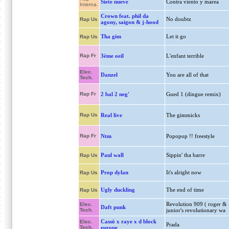
Siete nueve
Contra viento y marea
Interna.
Crown feat. phil da
No doubtz
Rap Us
agony, saigon & j-hood
Tha gim
Let it go
Rap Us
Rap Fr
3ème oeil
L'enfant terrible
Elec.
Danzel
You are all of that
Tech.
Rap Fr
2 bal 2 neg'
Gued 1 (dingue remix)
Rap Us
Real live
The gimmicks
Rap Fr
Ntm
Popopop !! freestyle
Paul wall
Sippin' tha barre
Rap Us
Prop dylan
It's alright now
Rap Us
Ugly duckling
The end of time
Rap Us
Revolution 909 ( roger &
Elec.
Daft punk
Tech.
junior's revolutionary wa
Cassö x raye x d block
Elec.
Prada
Tech.
europe