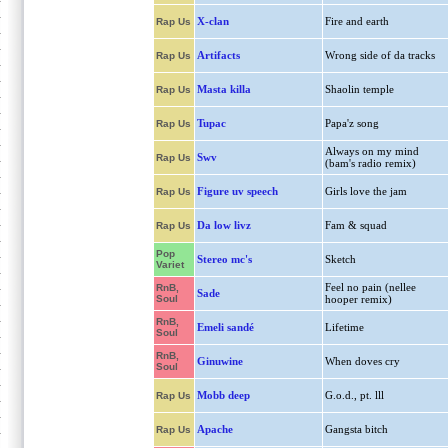
X-clan
Fire and earth
Rap Us
Artifacts
Wrong side of da tracks
Rap Us
Masta killa
Shaolin temple
Rap Us
Tupac
Papa'z song
Rap Us
Always on my mind
Swv
Rap Us
(bam's radio remix)
Figure uv speech
Girls love the jam
Rap Us
Da low livz
Fam & squad
Rap Us
Pop
Stereo mc's
Sketch
Variet
Feel no pain (nellee
RnB,
Sade
Soul
hooper remix)
RnB,
Emeli sandé
Lifetime
Soul
RnB,
Ginuwine
When doves cry
Soul
Mobb deep
G.o.d., pt. lll
Rap Us
Apache
Gangsta bitch
Rap Us