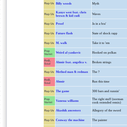
Rap Us
Billy woods
Myth
Kanye west feat. chris
Waves
Rap Us
brown & kid cudi
Proof
Ja in a bra'
Rap Us
Future flash
State of shock rapp
Rap Us
M. walk
Take it to 'em
Rap Us
Pop
Weird al yankovic
Hooked on polkas
Variet
RnB,
Ahmir feat. angelica v.
Broken strings
Soul
Method man & redman
The ?
Rap Us
RnB,
Ahmir
Run this time
Soul
The game
300 bars and runnin'
Rap Us
The right stuff (norman
Pop
Vanessa williams
Variet
cook extended remix)
Akashik ancestorz
Allegory of the sword
Rap Us
Conway the machine
The painter
Rap Us