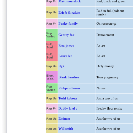
Matt moerdock
Red, black and green
Rap Fr
Paid in full (coldcut
Rap Us
Eric b & rakim
remix)
Fonky family
On respecte ça
Rap Fr
Pop
Gentry fox
Denouement
Variet
RnB,
Etta james
At last
Soul
RnB,
Laura lee
At last
Soul
Ugk
Dirty money
Rap Us
Elec.
Blank banshee
Teen pregnancy
Tech.
Pop
Pinkpantheress
Noises
Variet
Toshi kubota
Just a two of us
Rap Us
Daddy lord c
Freaky flow remix
Rap Fr
Eminem
Just the two of us
Rap Us
Will smith
Just the two of us
Rap Us