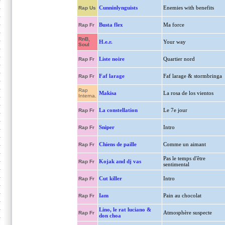
Cunninlynguists
Enemies with benefits
Rap Us
Busta flex
Ma force
Rap Fr
RnB,
H.e.r.
Your way
Soul
Liste noire
Quartier nord
Rap Fr
Faf larage
Faf larage & stormbringa
Rap Fr
Rap
Makisa
La rosa de los vientos
Interna.
La constellation
Le 7e jour
Rap Fr
Sniper
Intro
Rap Fr
Chiens de paille
Comme un aimant
Rap Fr
Pas le temps d'être
Kojak and dj vas
Rap Fr
sentimental
Cut killer
Intro
Rap Fr
Iam
Pain au chocolat
Rap Fr
Lino, le rat luciano &
Atmosphère suspecte
Rap Fr
don choa