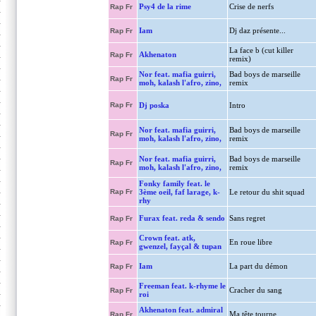
Psy4 de la rime
Crise de nerfs
Rap Fr
Iam
Dj daz présente...
Rap Fr
La face b (cut killer
Akhenaton
Rap Fr
remix)
Nor feat. mafia guirri,
Bad boys de marseille
Rap Fr
moh, kalash l'afro, zino,
remix
Rap Fr
Dj poska
Intro
Nor feat. mafia guirri,
Bad boys de marseille
Rap Fr
moh, kalash l'afro, zino,
remix
Nor feat. mafia guirri,
Bad boys de marseille
Rap Fr
moh, kalash l'afro, zino,
remix
Fonky family feat. le
Rap Fr
3ème oeil, faf larage, k-
Le retour du shit squad
rhy
Furax feat. reda & sendo
Sans regret
Rap Fr
Crown feat. atk,
En roue libre
Rap Fr
gwenzel, fayçal & tupan
Iam
La part du démon
Rap Fr
Freeman feat. k-rhyme le
Cracher du sang
Rap Fr
roi
Akhenaton feat. admiral
Ma tête tourne
Rap Fr