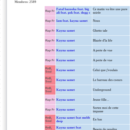
Membres: 2589
Fatal bazooka feat. big
Ce matin va être une pure
Rap Fr
ali feat. pzk feat. dogg s
soirée
Iam feat. kayna samet
Nous
Rap Fr
Kayna samet
Ghetto tale
Rap Fr
Kayna samet
Blazée d'la life
Rap Fr
Kayna samet
A perte de vue
Rap Fr
Kayna samet
A perte de vue
Rap Fr
RnB,
Kayna samet
Celui que j'voulais
Soul
RnB,
Kayna samet
Le barreau des coeurs
Soul
RnB,
Kayna samet
Underground
Soul
Kayna samet
Jeune fille...
Rap Fr
Sortez moi de cette
Kayna samet
Rap Fr
impasse
Kayna samet feat mobb
RnB,
En bas
Soul
deep
Kayna samet feat
RnB,
Besoin de renaître