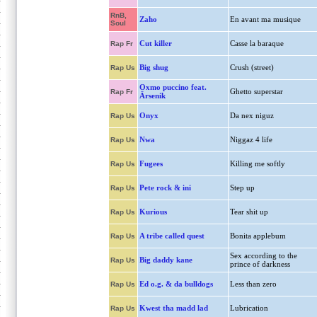
RnB,
Zaho
En avant ma musique
Soul
Cut killer
Casse la baraque
Rap Fr
Big shug
Crush (street)
Rap Us
Oxmo puccino feat.
Ghetto superstar
Rap Fr
Ärsenik
Onyx
Da nex niguz
Rap Us
Nwa
Niggaz 4 life
Rap Us
Fugees
Killing me softly
Rap Us
Pete rock & ini
Step up
Rap Us
Kurious
Tear shit up
Rap Us
A tribe called quest
Bonita applebum
Rap Us
Sex according to the
Big daddy kane
Rap Us
prince of darkness
Ed o.g. & da bulldogs
Less than zero
Rap Us
Kwest tha madd lad
Lubrication
Rap Us